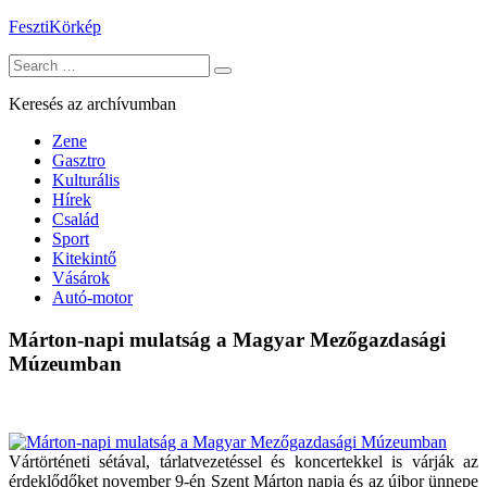
Skip
FesztiKörkép
to
Search
content
for:
Keresés az archívumban
Zene
Gasztro
Kulturális
Hírek
Család
Sport
Kitekintő
Vásárok
Autó-motor
Márton-napi mulatság a Magyar Mezőgazdasági
Múzeumban
Vártörténeti sétával, tárlatvezetéssel és koncertekkel is várják az
érdeklődőket november 9-én Szent Márton napja és az újbor ünnepe