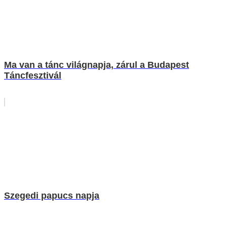
Ma van a tánc világnapja, zárul a Budapest
Táncfesztivál
Szegedi papucs napja