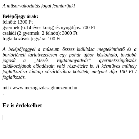
A műsorváltoztatás jogát fenntartjuk!
Belépőjegy árak:
felnőtt: 1300 Ft
gyermek (6-14 éves korig) és nyugdíjas: 700 Ft
családi (2 gyermek, 2 felnőtt): 3000 Ft
foglalkozások jegyára: 100 Ft
A belépőjeggyel a múzeum összes kiállítása megtekinthető és a
bortörténeti tárlatvezetésen egy pohár újbor kóstolható, továbbá
jogosít a „Mesés Vajdahunyadvár” gyermekszínjátszók
találkozójának előadásain való részvételre is. A kézműves műhely
foglalkozása lúdtalp vásárlásához kötöttek, melynek díja 100 Ft /
foglalkozás.
mti / www.mezogazdasagimuzeum.hu
.
Ez is érdekelhet