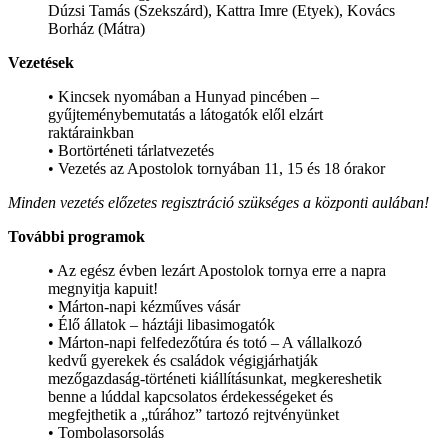
Dúzsi Tamás (Szekszárd), Kattra Imre (Etyek), Kovács
Borház (Mátra)
Vezetések
• Kincsek nyomában a Hunyad pincében –
gyűjteménybemutatás a látogatók elől elzárt
raktárainkban
• Bortörténeti tárlatvezetés
• Vezetés az Apostolok tornyában 11, 15 és 18 órakor
Minden vezetés előzetes regisztráció szükséges a központi aulában!
További programok
• Az egész évben lezárt Apostolok tornya erre a napra
megnyitja kapuit!
• Márton-napi kézműves vásár
• Élő állatok – háztáji libasimogatók
• Márton-napi felfedezőtúra és totó – A vállalkozó
kedvű gyerekek és családok végigjárhatják
mezőgazdaság-történeti kiállításunkat, megkereshetik
benne a lúddal kapcsolatos érdekességeket és
megfejthetik a „túrához” tartozó rejtvényünket
• Tombolasorsolás