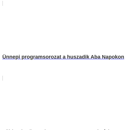
Ünnepi programsorozat a huszadik Aba Napokon