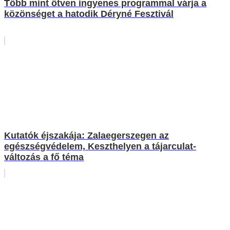
Több mint ötven ingyenes programmal várja a
közönséget a hatodik Déryné Fesztivál
Kutatók éjszakája: Zalaegerszegen az
egészségvédelem, Keszthelyen a tájarculat-
változás a fő téma