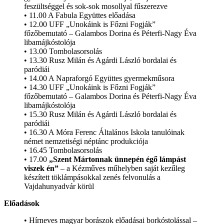
feszültséggel és sok-sok mosollyal fűszerezve
• 11.00 A Fabula Együttes előadása
• 12.00 UFF „Unokáink is Főzni Fogják”
főzőbemutató – Galambos Dorina és Péterfi-Nagy Éva
libamájkóstolója
• 13.00 Tombolasorsolás
• 13.30 Rusz Milán és Agárdi László bordalai és
paródiái
• 14.00 A Napraforgó Együttes gyermekműsora
• 14.30 UFF „Unokáink is Főzni Fogják”
főzőbemutató – Galambos Dorina és Péterfi-Nagy Éva
libamájkóstolója
• 15.30 Rusz Milán és Agárdi László bordalai és
paródiái
• 16.30 A Móra Ferenc Általános Iskola tanulóinak
német nemzetiségi néptánc produkciója
• 16.45 Tombolasorsolás
• 17.00
„Szent Mártonnak ünnepén égő lámpást
viszek én”
– a Kézműves műhelyben saját kezűleg
készített töklámpásokkal zenés felvonulás a
Vajdahunyadvár körül
Előadások
• Hírneves magyar borászok előadásai borkóstolással –