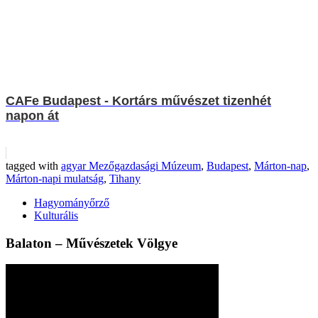
CAFe Budapest - Kortárs művészet tizenhét
napon át
tagged with
agyar Mezőgazdasági Múzeum
,
Budapest
,
Márton-nap
,
Márton-napi mulatság
,
Tihany
Hagyományőrző
Kulturális
Balaton – Művészetek Völgye