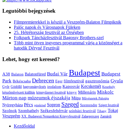
Legutóbbi bejegyzések
Filmpremierekkel is készül a Veszprém-Balaton Filmpiknik
Palóc napok és Városnapok Füleken
25. Hétrétország fesztivál az Őrségben
Folkpark Táncházfesztivál Bagossy Brothers-szel
Több mint ötven ingyenes programmal várja a közönséget a
hatodik Déryné Fesztivál
Lehet, hogy ezt keresed?
Budapest
Budai Vár
Budapest
A38
Balaton
Balatonfüred
Debrecen
Park
Gyula
gasztronómia
filmfesztivál
Békéscsaba
Eger
Kaposvár
Kecskemét
irodalom
hagyományőrzés
Győr
Gödöllő
Keszthely
Miskolc
Millenáris
könyv
képzőművészeti kiállítás
könnyűzenei fesztivál
Márton-nap
múzeumok éjszakája
Müpa
Művészetek Palotája
Szeged
Pécs
Sopron
Nyíregyháza
Szentendre
Sziget fesztivál
pünkösd
Székesfehérvár
Tokaj
Szolnok
Szombathely
színházi fesztivál
Tihany
Veszprém
XX. Budapesti Nemzetközi Könyvfesztivál
Zalaegerszeg
Zamárdi
Kezdőoldal