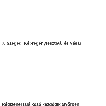
7. Szegedi Képregényfesztivál és Vásár
Régizenei találkozó kezdődik Győrben