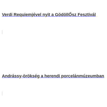
Verdi Requiemjével nyit a GödöllŐsz Fesztivál
Andrássy-örökség a herendi porcelánmúzeumban