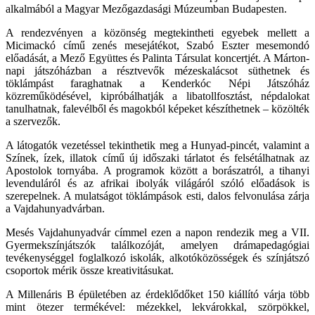
alkalmából a Magyar Mezőgazdasági Múzeumban Budapesten.
A rendezvényen a közönség megtekintheti egyebek mellett a
Micimackó című zenés mesejátékot, Szabó Eszter mesemondó
előadását, a Mező Együttes és Palinta Társulat koncertjét. A Márton-
napi játszóházban a résztvevők mézeskalácsot süthetnek és
töklámpást faraghatnak a Kenderkóc Népi Játszóház
közreműködésével, kipróbálhatják a libatollfosztást, népdalokat
tanulhatnak, falevélből és magokból képeket készíthetnek – közölték
a szervezők.
A látogatók vezetéssel tekinthetik meg a Hunyad-pincét, valamint a
Színek, ízek, illatok című új időszaki tárlatot és felsétálhatnak az
Apostolok tornyába. A programok között a borászatról, a tihanyi
levenduláról és az afrikai ibolyák világáról szóló előadások is
szerepelnek. A mulatságot töklámpások esti, dalos felvonulása zárja
a Vajdahunyadvárban.
Mesés Vajdahunyadvár címmel ezen a napon rendezik meg a VII.
Gyermekszínjátszók találkozóját, amelyen drámapedagógiai
tevékenységgel foglalkozó iskolák, alkotóközösségek és színjátszó
csoportok mérik össze kreativitásukat.
A Millenáris B épületében az érdeklődőket 150 kiállító várja több
mint ötezer termékével: mézekkel, lekvárokkal, szörpökkel,