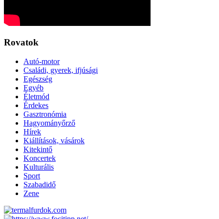
Rovatok
Autó-motor
Családi, gyerek, ifjúsági
Egészség
Egyéb
Életmód
Érdekes
Gasztronómia
Hagyományőrző
Hírek
Kiállítások, vásárok
Kitekintő
Koncertek
Kulturális
Sport
Szabadidő
Zene