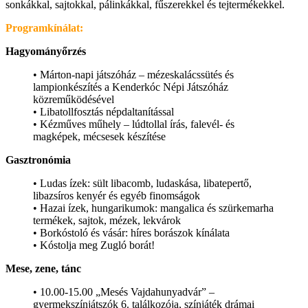
sonkákkal, sajtokkal, pálinkákkal, fűszerekkel és tejtermékekkel.
Programkínálat:
Hagyományőrzés
• Márton-napi játszóház – mézeskalácssütés és
lampionkészítés a Kenderkóc Népi Játszóház
közreműködésével
• Libatollfosztás népdaltanítással
• Kézműves műhely – lúdtollal írás, falevél- és
magképek, mécsesek készítése
Gasztronómia
• Ludas ízek: sült libacomb, ludaskása, libatepertő,
libazsíros kenyér és egyéb finomságok
• Hazai ízek, hungarikumok: mangalica és szürkemarha
termékek, sajtok, mézek, lekvárok
• Borkóstoló és vásár: híres borászok kínálata
• Kóstolja meg Zugló borát!
Mese, zene, tánc
• 10.00-15.00 „Mesés Vajdahunyadvár” –
gyermekszínjátszók 6. találkozója, színjáték drámai