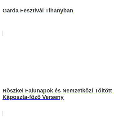
Garda Fesztivál Tihanyban
Röszkei Falunapok és Nemzetközi Töltött
Káposzta-főző Verseny