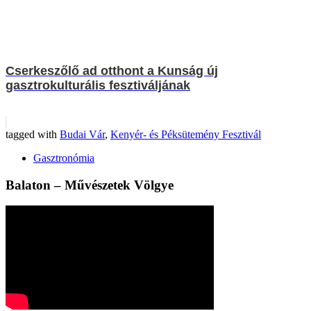
Cserkeszőlő ad otthont a Kunság új
gasztrokulturális fesztiváljának
tagged with
Budai Vár
,
Kenyér- és Péksütemény Fesztivál
Gasztronómia
Balaton – Művészetek Völgye