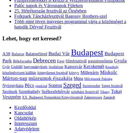
Filmpremierekkel is készül a Veszprém-Balaton Filmpiknik
Palóc napok és Városnapok Füleken
25. Hétrétország fesztivál az Őrségben
Folkpark Táncházfesztivál Bagossy Brothers-szel
Több mint ötven ingyenes programmal várja a közönséget a
hatodik Déryné Fesztivál
Lehet, hogy ezt keresed?
Budapest
Budai Vár
Budapest
A38
Balaton
Balatonfüred
Debrecen
Park
Gyula
gasztronómia
filmfesztivál
Békéscsaba
Eger
Kaposvár
Kecskemét
irodalom
hagyományőrzés
Győr
Gödöllő
Keszthely
Miskolc
Millenáris
könyv
képzőművészeti kiállítás
könnyűzenei fesztivál
Márton-nap
múzeumok éjszakája
Müpa
Művészetek Palotája
Szeged
Pécs
Sopron
Nyíregyháza
Szentendre
Sziget fesztivál
pünkösd
Székesfehérvár
Tokaj
Szolnok
Szombathely
színházi fesztivál
Tihany
Veszprém
XX. Budapesti Nemzetközi Könyvfesztivál
Zalaegerszeg
Zamárdi
Kezdőoldal
Kapcsolat
Oldaltérkép
Impresszum
Adatvédelem