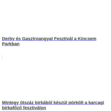
Derby és Gasztroangyal Fesztivál a Kincsem
Parkban
Mintegy ötszáz birkából készül pörkölt a karcagi
birkafőző fesztiválon