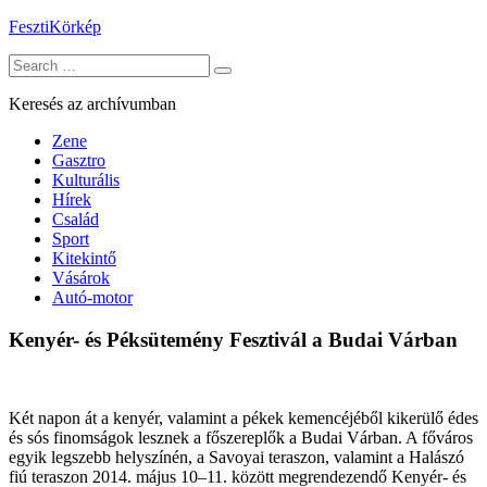
Skip
FesztiKörkép
to
Search
content
for:
Keresés az archívumban
Zene
Gasztro
Kulturális
Hírek
Család
Sport
Kitekintő
Vásárok
Autó-motor
Kenyér- és Péksütemény Fesztivál a Budai Várban
Két napon át a kenyér, valamint a pékek kemencéjéből kikerülő édes
és sós finomságok lesznek a főszereplők a Budai Várban. A főváros
egyik legszebb helyszínén, a Savoyai teraszon, valamint a Halászó
fiú teraszon 2014. május 10–11. között megrendezendő Kenyér- és