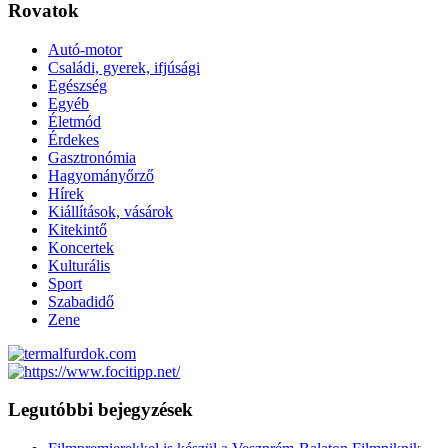
Rovatok
Autó-motor
Családi, gyerek, ifjúsági
Egészség
Egyéb
Életmód
Érdekes
Gasztronómia
Hagyományőrző
Hírek
Kiállítások, vásárok
Kitekintő
Koncertek
Kulturális
Sport
Szabadidő
Zene
Legutóbbi bejegyzések