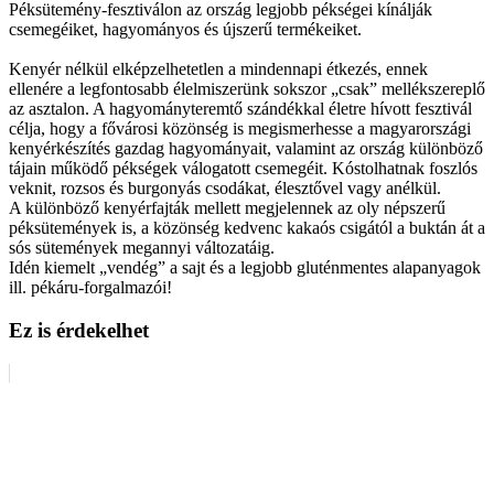
Péksütemény-fesztiválon az ország legjobb pékségei kínálják
csemegéiket, hagyományos és újszerű termékeiket.
Kenyér nélkül elképzelhetetlen a mindennapi étkezés, ennek
ellenére a legfontosabb élelmiszerünk sokszor „csak” mellékszereplő
az asztalon. A hagyományteremtő szándékkal életre hívott fesztivál
célja, hogy a fővárosi közönség is megismerhesse a magyarországi
kenyérkészítés gazdag hagyományait, valamint az ország különböző
tájain működő pékségek válogatott csemegéit. Kóstolhatnak foszlós
veknit, rozsos és burgonyás csodákat, élesztővel vagy anélkül.
A különböző kenyérfajták mellett megjelennek az oly népszerű
péksütemények is, a közönség kedvenc kakaós csigától a buktán át a
sós sütemények megannyi változatáig.
Idén kiemelt „vendég” a sajt és a legjobb gluténmentes alapanyagok
ill. pékáru-forgalmazói!
Ez is érdekelhet