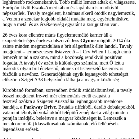
leghíresebb rockzenekarává. Több millió lemezt adtak el világszerte,
Európán kívül Észak-Amerikában és Japánban is rendkívül
népszerűek. Tavaly megjelent, hatalmas sikerű ötödik nagylemezük,
a Venom a zenekar legjobb oldalát mutatta meg, egyértelműsítve,
hogy a metál és az érzékenység egyaránt a kisujjukban van.
26 éves kora ellenére máris figyelemreméltó karrier áll a
szupertehetséges énekes-dalszerző
Jess Glynne
mögött: 2014 óta
szinte minden megmozdulása a brit slágerlisták élén landol. Tavaly
megjelent – természetesen listavezető – I Cry When I Laugh című
lemezét mind a szakma, mind a közönség rendkívül pozitívan
fogadta. A tavalyi év azért is különleges számára, mert Ő lett a
második olyan brit énekesnő, akinek öt listavezető kislemez is
fűződik a nevéhez. Generációjának egyik legnagyobb tehetségét
először a Sziget A38 helyszínén láthatja a magyar közönség.
Kirobbanó formában, sorrendben ötödik stúdióalbumával, a tavaly
ősszel megjelent Ire-vel mér elementáris erejű csapást a
fesztiválozókra a Szigeten Ausztrália leghangosabb metalcore
bandája, a
Parkway Drive
. Brutális riffekből, daráló dobalapokból,
valamint tébolyító vokálokból felépülő zenéjüket a világ minden
pontján imádják, beleértve a magyar közönséget is. Lemezeik a
metalcore műfaj klasszikusainak számítanak, élő fellépéseik
legendásan erősek.