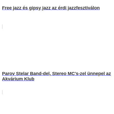
Free jazz és gipsy jazz az érdi jazzfesztiválon
Parov Stelar Band-del, Stereo MC's-zel ünnepel az
Akvárium Klub