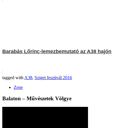
Barabás Lőrinc-lemezbemutató az A38 hajón
tagged with
A38
,
Sziget fesztivál 2016
Zene
Balaton – Művészetek Völgye