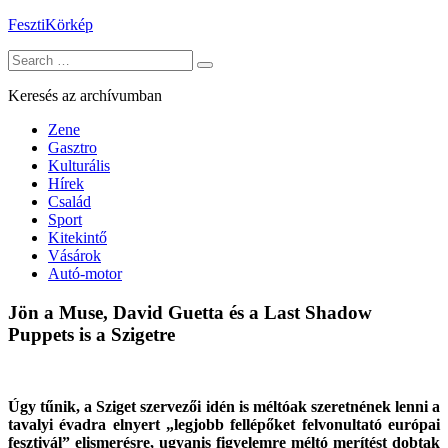
Skip
FesztiKörkép
to
Search
content
for:
Keresés az archívumban
Zene
Gasztro
Kulturális
Hírek
Család
Sport
Kitekintő
Vásárok
Autó-motor
Jön a Muse, David Guetta és a Last Shadow
Puppets is a Szigetre
Úgy tűnik, a Sziget szervezői idén is méltóak szeretnének lenni a
tavalyi évadra elnyert „legjobb fellépőket felvonultató európai
fesztivál” elismerésre, ugyanis figyelemre méltó merítést dobtak