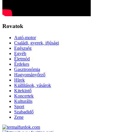
Rovatok
Autó-motor
Családi, gyerek, ifjúsági
Egészség
Egyéb
Életmód
Érdekes
Gasztronómia
Hagyományőrző
Hírek
Kiállítások, vásárok
Kitekintő
Koncertek
Kulturális
Sport
Szabadidő
Zene