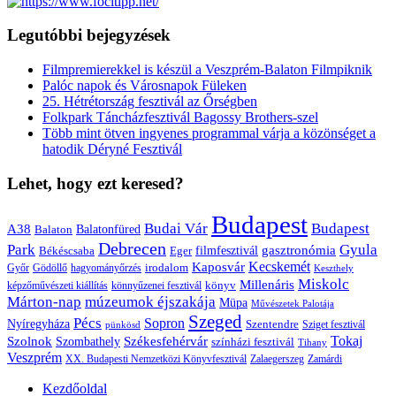
Legutóbbi bejegyzések
Filmpremierekkel is készül a Veszprém-Balaton Filmpiknik
Palóc napok és Városnapok Füleken
25. Hétrétország fesztivál az Őrségben
Folkpark Táncházfesztivál Bagossy Brothers-szel
Több mint ötven ingyenes programmal várja a közönséget a
hatodik Déryné Fesztivál
Lehet, hogy ezt keresed?
Budapest
Budai Vár
Budapest
A38
Balaton
Balatonfüred
Debrecen
Park
Gyula
gasztronómia
filmfesztivál
Békéscsaba
Eger
Kaposvár
Kecskemét
irodalom
hagyományőrzés
Győr
Gödöllő
Keszthely
Miskolc
Millenáris
könyv
képzőművészeti kiállítás
könnyűzenei fesztivál
Márton-nap
múzeumok éjszakája
Müpa
Művészetek Palotája
Szeged
Pécs
Sopron
Nyíregyháza
Szentendre
Sziget fesztivál
pünkösd
Székesfehérvár
Tokaj
Szolnok
Szombathely
színházi fesztivál
Tihany
Veszprém
XX. Budapesti Nemzetközi Könyvfesztivál
Zalaegerszeg
Zamárdi
Kezdőoldal