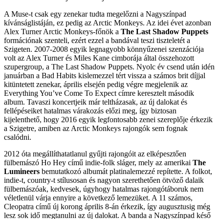
A Muse-t csak egy zenekar tudta megelőzni a Nagyszínpad
kívánságlistáján, ez pedig az Arctic Monkeys. Az idei évet azonban
Alex Turner Arctic Monkeys-főnök a
The Last Shadow Puppets
formációnak szenteli, ezért ezzel a bandával teszi tiszteletét a
Szigeten. 2007-2008 egyik legnagyobb könnyűzenei szenzációja
volt az Alex Turner és Miles Kane cimborája által összehozott
szupergroup, a The Last Shadow Puppets. Nyolc év csend után idén
januárban a Bad Habits kislemezzel tért vissza a számos brit díjjal
kitüntetett zenekar, április elsején pedig végre megjelenik az
Everything You’ve Come To Expect címre keresztelt második
album. Tavaszi koncertjeik már teltházasak, az új dalokat és
fellépéseiket hatalmas várakozás előzi meg, így biztosan
kijelenthető, hogy 2016 egyik legfontosabb zenei szereplője érkezik
a Szigetre, amiben az Arctic Monkeys rajongók sem fognak
csalódni.
2012 óta megállíthatatlanul gyűjti rajongóit az elképesztően
fülbemászó Ho Hey című indie-folk sláger, mely az amerikai
The
Lumineers
bemutatkozó albumát platinalemezzé repítette. A folkot,
indie-t, country-t stílusosan és nagyon szerethetően ötvöző dalaik
fülbemászóak, kedvesek, úgyhogy hatalmas rajongótáboruk nem
véletlenül várja ennyire a következő lemezüket. A 11 számos,
Cleopatra című új korong április 8-án érkezik, így augusztusig még
lesz sok idő megtanulni az új dalokat. A banda a Nagyszínpad késő