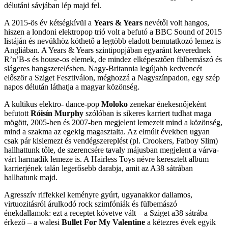
délutáni sávjában lép majd fel.
A 2015-ös év kétségkívül a
Years & Years
nevétől volt hangos,
hiszen a londoni elektropop trió volt a befutó a BBC Sound of 2015
listáján és nevükhöz köthető a legtöbb eladott bemutatkozó lemez is
Angliában. A Years & Years szintipopjában egyaránt keverednek
R’n’B-s és house-os elemek, de mindez elképesztően fülbemászó és
slágeres hangszerelésben. Nagy-Britannia legújabb kedvencét
először a Sziget Fesztiválon, méghozzá a Nagyszínpadon, egy szép
napos délután láthatja a magyar közönség.
A kultikus elektro- dance-pop
Moloko
zenekar énekesnőjeként
befutott
Róisín Murphy
szólóban is sikeres karriert tudhat maga
mögött, 2005-ben és 2007-ben megjelent lemezeit mind a közönség,
mind a szakma az egekig magasztalta. Az elmúlt években ugyan
csak pár kislemezt és vendégszereplést (pl. Crookers, Fatboy Slim)
hallhattunk tőle, de szerencsére tavaly májusban megjelent a várva-
várt harmadik lemeze is. A Hairless Toys névre keresztelt album
karrierjének talán legerősebb darabja, amit az A38 sátrában
hallhatunk majd.
Agresszív riffekkel keményre gyúrt, ugyanakkor dallamos,
virtuozitásról árulkodó rock szimfóniák és fülbemászó
énekdallamok: ezt a receptet követve vált – a Sziget a38 sátrába
érkező – a walesi
Bullet For My Valentine
a kétezres évek egyik