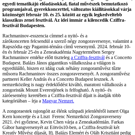
egyedi tematikájú előadásokkal, fiatal művészek bemutatkozó
programjaival, gyerekkoncerttel, változatos kiállításokkal várja
közönségét február 10. és 25. között az egyik legkedveltebb
klasszikus zenei fesztivál. Az idei immár a kilencedik Cziffra-
fesztivál Budapesten.
Rachmaninov-esszencia címmel a nyitó- és a
zárókoncerten felcsendül a szerző négy zongoraversenye, valamint a
Rapszódia egy Paganini-témára című versenymű. 2024. február 10-
én és február 25-én a Zeneakadémia Nagytermében Sergey
Rachmaninov emléke előtt tiszteleg
a Cziffra-fesztivál
és a Concerto
Budapest. Balázs János gigantikus vállalkozása a világon is
egyedülálló, hiszen ez idáig csak néhány zongoraművész tűzte
műsorra Rachmaninov összes zongoraversenyét. A zongoraművész
partnerei Keller András és a Concerto Budapest lesznek. A
nemzetközileg is nagy érdeklődést kiváltó, maratoni vállalkozás a
zongoristák Mount Everestjének is felfogható. A nyitó- és
záróesemény keretében a Cziffra-fesztivál díjait is átadják több
kategóriában – írja a
Magyar Nemzet.
A zongoraestek rajongóit az élénk színpadi jelenlétéről ismert Olga
Kern koncertje és a Liszt Ferenc Nemzetközi Zongoraverseny
2021. évi győztese, Kevin Chen várja a Zeneakadémián. Farkas
Gábor hangversenyét az Eötvös10-ben, a Cziffra-fesztivál két
Kreatív Művész díjasát, Ifj. Balázs Elemért és Oláh Krisztiánt pedig