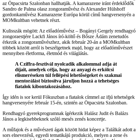
az Ötpacsirta Szalonban hallhatják. A kamarazene iránt érdeklődők
Sandro de Palma olasz zongoraművész és Alexander Hülshoff
gordonkaművész Kamarazene Európa körül című hangversenyén a
MOMkultban vehetnek részt.
Kulisszák mögött: Az előadóművész – Bogányi Gergely rendhagyó
zongoraestjére Lackfi János író-költő és Bősze Ádám zenetudós
érkezik a zongoraművészhez, akik február 20-án a MOMkultban
többek között arról is beszélgetnek majd, hogy az előadóművészet
mennyiben életforma, életmód és világlátás.
A Cziffra-fesztivál nyolcadik alkalommal adja át
díjait, amelyek célja, hogy az anyagi és erkölcsi
elismeréseken túl fellépési lehetőségeket és szakmai
mentorálást biztosítva járuljon hozzá a tehetséges
fiatalok kibontakozásához.
Így idén is sor kerül Fókuszban a fiatalok címmel az ifjú tehetségek
hangversenyére február 15-én, szintén az Ötpacsirta Szalonban.
Rendhagyó gyerekprogramnak ígérkezik Halász Judit és Balázs
János a legkisebbeknek szóló mesés zenés koncertje.
A műfajok és a művészeti ágak között hidat képez a Találkát adott a
sors elnevezésű, egyedi tematikájú produkció, melyen a zene és