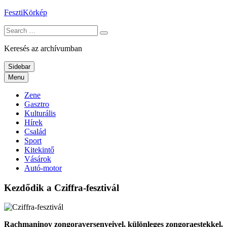
Skip
FesztiKörkép
to
Search
content
for:
Keresés az archívumban
Sidebar
Menu
Zene
Gasztro
Kulturális
Hírek
Család
Sport
Kitekintő
Vásárok
Autó-motor
Kezdődik a Cziffra-fesztivál
Rachmaninov zongoraversenyeivel, különleges zongoraestekkel,