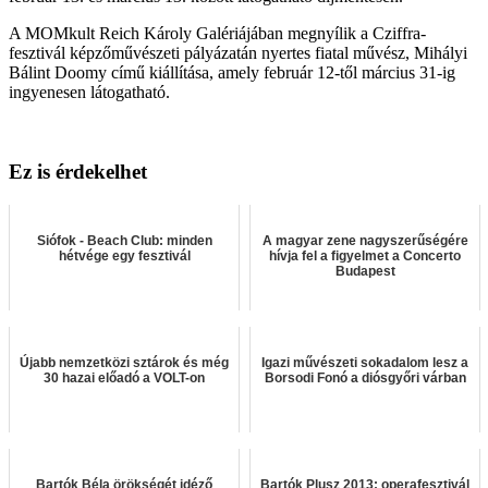
A MOMkult Reich Károly Galériájában megnyílik a Cziffra-
fesztivál képzőművészeti pályázatán nyertes fiatal művész, Mihályi
Bálint Doomy című kiállítása, amely február 12-től március 31-ig
ingyenesen látogatható.
Ez is érdekelhet
Siófok - Beach Club: minden
A magyar zene nagyszerűségére
hétvége egy fesztivál
hívja fel a figyelmet a Concerto
Budapest
Újabb nemzetközi sztárok és még
Igazi művészeti sokadalom lesz a
30 hazai előadó a VOLT-on
Borsodi Fonó a diósgyőri várban
Bartók Béla örökségét idéző
Bartók Plusz 2013: operafesztivál