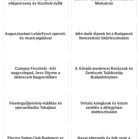
világverseny és fesztivál nyílik
Miskolcon
Augusztusban LehárFeszt operett-
Idén duók lépnek fel a Budapesti
és musicalgálával
Nemzetközi Gitárfesztiválon
Campus Fesztivál - Két
9. Kárpát-medencei Borászok és
nagyszínpad, Jess Glynne a
Zenészek Találkozója
debreceni Nagyerdőben
Budatétényben
Viseletgyűjtemény-kiállítás és
Virtuóz kongások és közös
operaelőadás Tokajban
zenélés a délegyházi
dobfesztiválon
Electro Swing Club Budapest az
Hazai alternatív és folk zene a