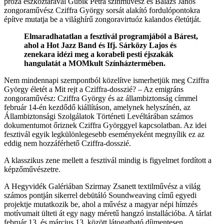
próza eszköztárával Gubik Petra színművész és Balázs János
zongoraművész Cziffra György sorsát alakító fordulópontokra
építve mutatja be a világhírű zongoravirtuóz kalandos életútját.
Elmaradhatatlan a fesztivál programjából a Bárest,
ahol a Hot Jazz Band és Ifj. Sárközy Lajos és
zenekara idézi meg a korabeli pesti éjszakák
hangulatát a MOMkult Színháztermében.
Nem mindennapi szempontból közelítve ismerhetjük meg Cziffra
György életét a Mit rejt a Cziffra-dosszié? – Az emigráns
zongoraművész: Cziffra György és az állambiztonság címmel
február 14-én kezdődő kiállításon, amelynek helyszínén, az
Állambiztonsági Szolgálatok Történeti Levéltárában számos
dokumentumot őriznek Cziffra Györggyel kapcsolatban. Az idei
fesztivál egyik legkülönlegesebb eseményeként megnyílik ez az
eddig nem hozzáférhető Cziffra-dosszié.
A klasszikus zene mellett a fesztivál mindig is figyelmet fordított a
képzőművészetre.
A Hegyvidék Galériában Szirmay Zsanett textilművész a világ
számos pontján sikerrel debütáló Soundweaving című egyedi
projektje mutatkozik be, ahol a művész a magyar népi hímzés
motívumait ülteti át egy nagy méretű hangzó installációba. A tárlat
február 13. és március 13. között látogatható díjmentesen.