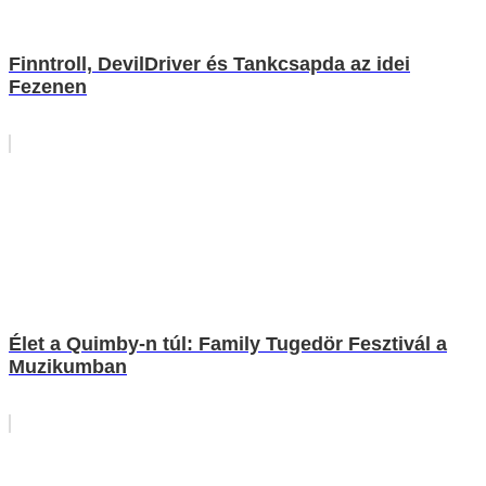
Finntroll, DevilDriver és Tankcsapda az idei
Fezenen
Élet a Quimby-n túl: Family Tugedör Fesztivál a
Muzikumban