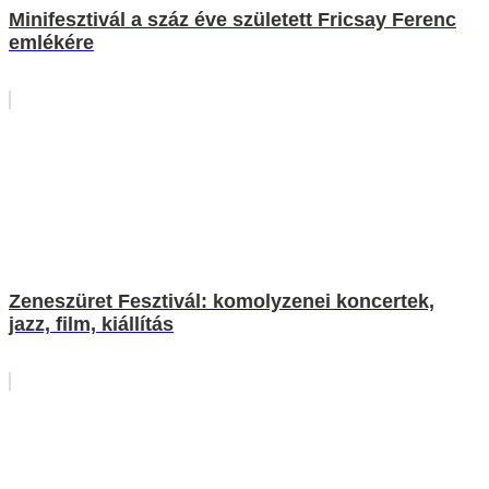
Minifesztivál a száz éve született Fricsay Ferenc
emlékére
Zeneszüret Fesztivál: komolyzenei koncertek,
jazz, film, kiállítás