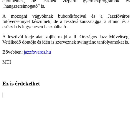
eltölthetnek, de lesznek vízparti gyermekprogramok és
„hangszersimogató” is.
A mozogni vágyóknak buborékfocival és a Jazzfőváros
futóversennyel készülnek, de a fesztiválkarszalaggal a strand és a
csúszda is ingyenesen használható.
A fesztivál ideje alatt zajlik majd a II. Országos Jazz Műveltségi
Vetélkedő döntője és idén is szerveznek swingtánc tanfolyamokat is.
Bővebben:
jazzfovaros.hu
MTI
Ez is érdekelhet