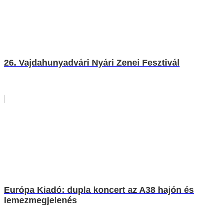
26. Vajdahunyadvári Nyári Zenei Fesztivál
Európa Kiadó: dupla koncert az A38 hajón és
lemezmegjelenés