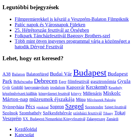
Legutóbbi bejegyzések
Filmpremierekkel is készül a Veszprém-Balaton Filmpiknik
Palóc napok és Városnapok Füleken
25. Hétrétország fesztivál az Őrségben
Folkpark Táncházfesztivál Bagossy Brothers-szel
Több mint ötven ingyenes programmal várja a közönséget a
hatodik Déryné Fesztivál
Lehet, hogy ezt keresed?
Budapest
Budai Vár
Budapest
A38
Balaton
Balatonfüred
Debrecen
Park
Gyula
gasztronómia
filmfesztivál
Békéscsaba
Eger
Kaposvár
Kecskemét
irodalom
hagyományőrzés
Győr
Gödöllő
Keszthely
Miskolc
Millenáris
könyv
képzőművészeti kiállítás
könnyűzenei fesztivál
Márton-nap
múzeumok éjszakája
Müpa
Művészetek Palotája
Szeged
Pécs
Sopron
Nyíregyháza
Szentendre
Sziget fesztivál
pünkösd
Székesfehérvár
Tokaj
Szolnok
Szombathely
színházi fesztivál
Tihany
Veszprém
XX. Budapesti Nemzetközi Könyvfesztivál
Zalaegerszeg
Zamárdi
Kezdőoldal
Kapcsolat