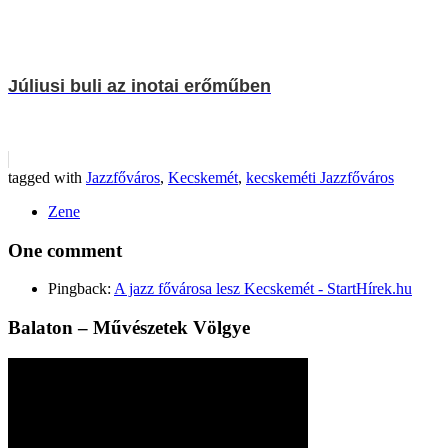
Júliusi buli az inotai erőműben
tagged with
Jazzfőváros
,
Kecskemét
,
kecskeméti Jazzfőváros
Zene
One comment
Pingback:
A jazz fővárosa lesz Kecskemét - StartHírek.hu
Balaton – Művészetek Völgye