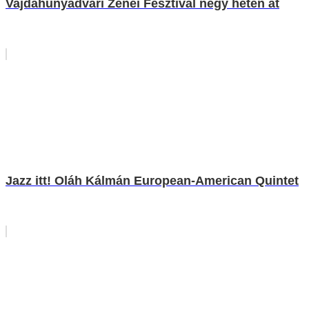
Vajdahunyadvári Zenei Fesztivál négy héten át
Jazz itt! Oláh Kálmán European-American Quintet