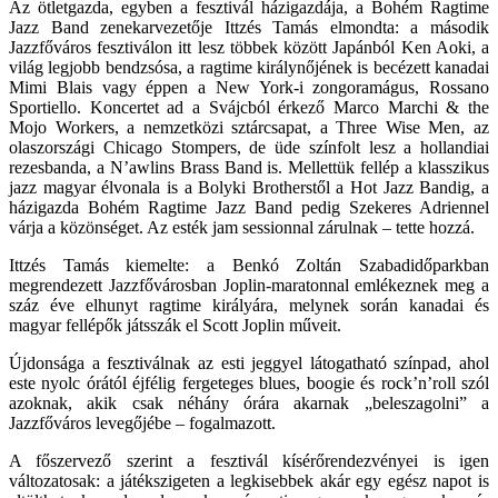
Az ötletgazda, egyben a fesztivál házigazdája, a Bohém Ragtime
Jazz Band zenekarvezetője
Ittzés Tamás
elmondta: a második
Jazzfőváros fesztiválon itt lesz többek között Japánból Ken Aoki, a
világ legjobb bendzsósa, a ragtime királynőjének is becézett kanadai
Mimi Blais vagy éppen a New York-i zongoramágus, Rossano
Sportiello. Koncertet ad a Svájcból érkező Marco Marchi & the
Mojo Workers, a nemzetközi sztárcsapat, a Three Wise Men, az
olaszországi Chicago Stompers, de üde színfolt lesz a hollandiai
rezesbanda, a N’awlins Brass Band is. Mellettük fellép a klasszikus
jazz magyar élvonala is a Bolyki Brotherstől a Hot Jazz Bandig, a
házigazda Bohém Ragtime Jazz Band pedig Szekeres Adriennel
várja a közönséget. Az esték jam sessionnal zárulnak – tette hozzá.
Ittzés Tamás kiemelte: a Benkó Zoltán Szabadidőparkban
megrendezett Jazzfővárosban Joplin-maratonnal emlékeznek meg a
száz éve elhunyt ragtime királyára, melynek során kanadai és
magyar fellépők játsszák el Scott Joplin műveit.
Újdonsága a fesztiválnak az esti jeggyel látogatható színpad, ahol
este nyolc órától éjfélig fergeteges blues, boogie és rock’n’roll szól
azoknak, akik csak néhány órára akarnak „beleszagolni” a
Jazzfőváros levegőjébe – fogalmazott.
A főszervező szerint a fesztivál kísérőrendezvényei is igen
változatosak: a játékszigeten a legkisebbek akár egy egész napot is