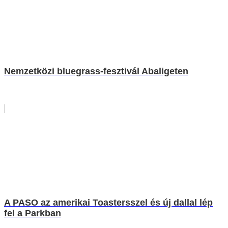
Nemzetközi bluegrass-fesztivál Abaligeten
A PASO az amerikai Toastersszel és új dallal lép
fel a Parkban