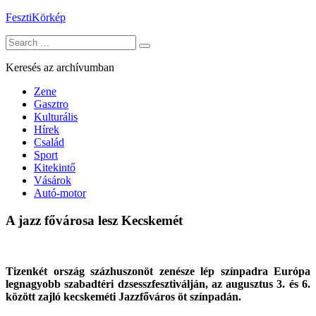
Skip
FesztiKörkép
to
Search
content
for:
Keresés az archívumban
Zene
Gasztro
Kulturális
Hírek
Család
Sport
Kitekintő
Vásárok
Autó-motor
A jazz fővárosa lesz Kecskemét
Tizenkét ország százhuszonöt zenésze lép színpadra Európa
legnagyobb szabadtéri dzsesszfesztiválján, az augusztus 3. és 6.
között zajló kecskeméti Jazzfőváros öt színpadán.