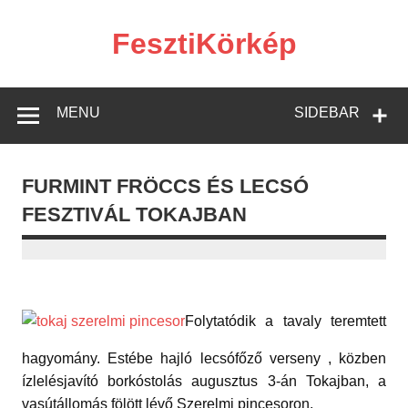
Skip
to
content
FesztiKörkép
MENU
SIDEBAR
FURMINT FRÖCCS ÉS LECSÓ
FESZTIVÁL TOKAJBAN
Folytatódik a tavaly teremtett
hagyomány. Estébe hajló lecsófőző verseny , közben
ízlelésjavító borkóstolás augusztus 3-án Tokajban, a
vasútállomás fölött lévő Szerelmi pincesoron.