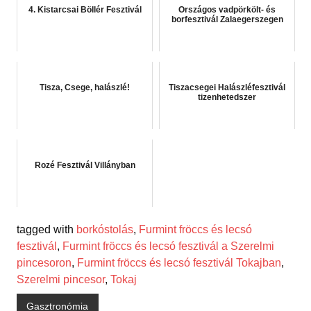
4. Kistarcsai Böllér Fesztivál
Országos vadpörkölt- és
borfesztivál Zalaegerszegen
Tisza, Csege, halászlé!
Tiszacsegei Halászléfesztivál
tizenhetedszer
Rozé Fesztivál Villányban
tagged with
borkóstolás
,
Furmint fröccs és lecsó
fesztivál
,
Furmint fröccs és lecsó fesztivál a Szerelmi
pincesoron
,
Furmint fröccs és lecsó fesztivál Tokajban
,
Szerelmi pincesor
,
Tokaj
Gasztronómia