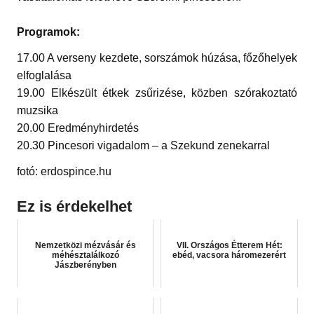
Programok:
17.00 A verseny kezdete, sorszámok húzása, főzőhelyek
elfoglalása
19.00 Elkészült étkek zsűrizése, közben szórakoztató
muzsika
20.00 Eredményhirdetés
20.30 Pincesori vigadalom – a Szekund zenekarral
fotó: erdospince.hu
Ez is érdekelhet
Nemzetközi mézvásár és
VII. Országos Étterem Hét:
méhésztalálkozó
ebéd, vacsora háromezerért
Jászberényben