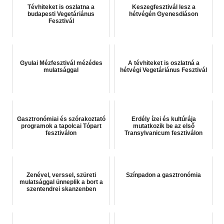
Tévhiteket is oszlatna a
Keszegfesztivál lesz a
budapesti Vegetáriánus
hétvégén Gyenesdiáson
Fesztivál
Gyulai Mézfesztivál mézédes
A tévhiteket is oszlatná a
mulatsággal
hétvégi Vegetáriánus Fesztivál
Gasztronómiai és szórakoztató
Erdély ízei és kultúrája
programok a tapolcai Tópart
mutatkozik be az első
fesztiválon
Transylvanicum fesztiválon
Zenével, verssel, szüreti
Színpadon a gasztronómia
mulatsággal ünneplik a bort a
szentendrei skanzenben