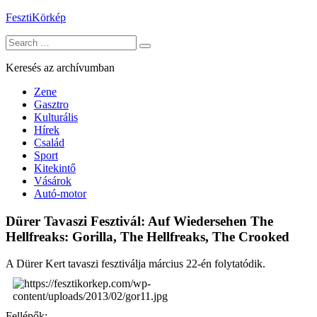
Skip
FesztiKörkép
to
Search
content
for:
Keresés az archívumban
Zene
Gasztro
Kulturális
Hírek
Család
Sport
Kitekintő
Vásárok
Autó-motor
Dürer Tavaszi Fesztivál: Auf Wiedersehen The
Hellfreaks: Gorilla, The Hellfreaks, The Crooked
A Dürer Kert tavaszi fesztiválja március 22-én folytatódik.
Fellépők: