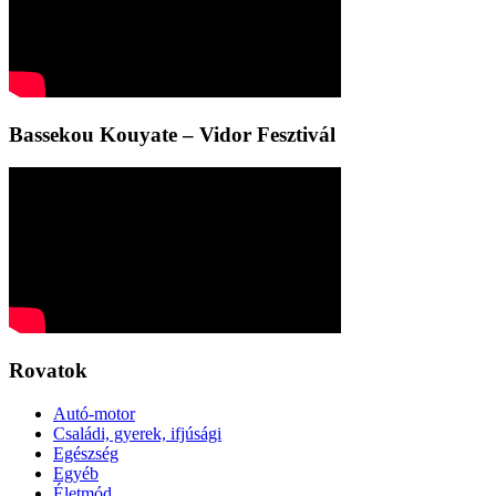
Bassekou Kouyate – Vidor Fesztivál
Rovatok
Autó-motor
Családi, gyerek, ifjúsági
Egészség
Egyéb
Életmód