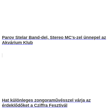
Parov Stelar Band-del, Stereo MC's-zel ünnepel az
Akvárium Klub
Hat különleges zongoraművésszel várja az
érdeklődőket a Cziffra Fesztivál