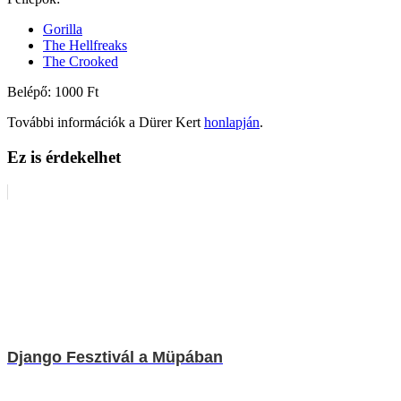
Gorilla
The Hellfreaks
The Crooked
Belépő: 1000 Ft
További információk a Dürer Kert
honlapján
.
Ez is érdekelhet
Django Fesztivál a Müpában