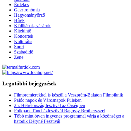
Érdekes
Gasztronómia
Hagyományőrző
Hírek
Kiállítások, vásárok
Kitekintő
Koncertek
Kulturális
Sport
Szabadidő
Zene
Legutóbbi bejegyzések
Filmpremierekkel is készül a Veszprém-Balaton Filmpiknik
Palóc napok és Városnapok Füleken
25. Hétrétország fesztivál az Őrségben
Folkpark Táncházfesztivál Bagossy Brothers-szel
Több mint ötven ingyenes programmal várja a közönséget a
hatodik Déryné Fesztivál