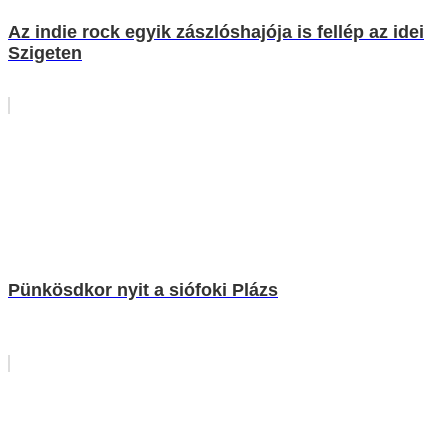
Az indie rock egyik zászlóshajója is fellép az idei
Szigeten
Pünkösdkor nyit a siófoki Plázs