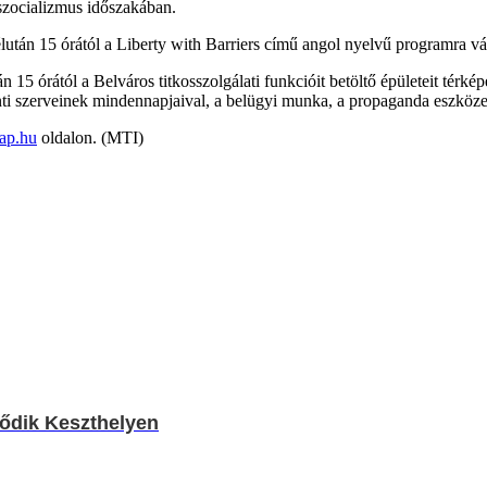
szocializmus időszakában.
után 15 órától a Liberty with Barriers című angol nyelvű programra vá
 15 órától a Belváros titkosszolgálati funkcióit betöltő épületeit térké
onti szerveinek mindennapjaival, a belügyi munka, a propaganda eszköz
ap.hu
oldalon. (MTI)
dődik Keszthelyen