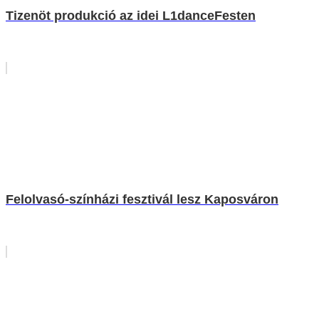
Tizenöt produkció az idei L1danceFesten
Felolvasó-színházi fesztivál lesz Kaposváron