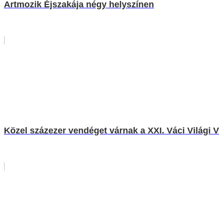
Artmozik Éjszakája négy helyszínen
Közel százezer vendéget várnak a XXI. Váci Világi 