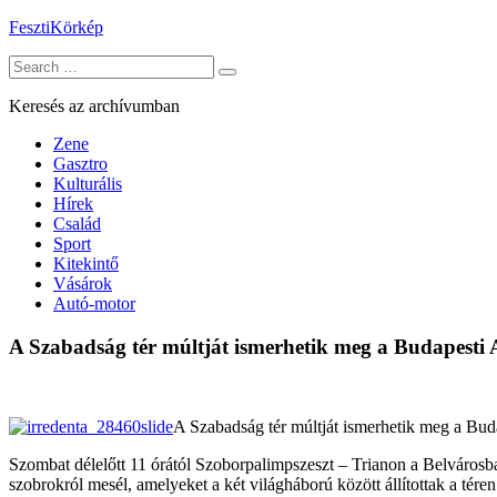
Skip
FesztiKörkép
to
Search
content
for:
Keresés az archívumban
Zene
Gasztro
Kulturális
Hírek
Család
Sport
Kitekintő
Vásárok
Autó-motor
A Szabadság tér múltját ismerhetik meg a Budapesti A
A Szabadság tér múltját ismerhetik meg a Bud
Szombat délelőtt 11 órától Szoborpalimpszeszt – Trianon a Belvárosban
szobrokról mesél, amelyeket a két világháború között állítottak a té