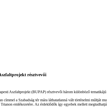
szfaltprojekt résztvevői
apesti Aszfaltprojekt (BUPAP) résztvevői három különböző tematikájú
 címmel a Szabadság tér mára láthatatlanná vált történelmi múltját mut
ren Trianon emlékezetére. Az érdeklődők így egyebek mellett megtudhatj