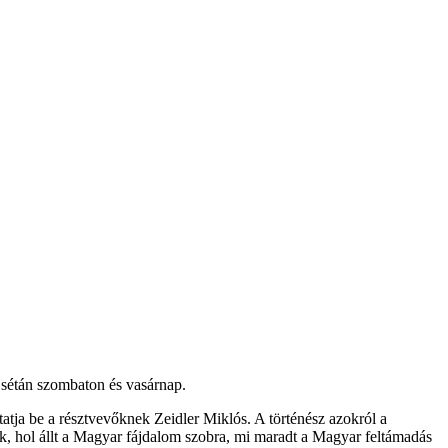
 sétán szombaton és vasárnap.
atja be a résztvevőknek Zeidler Miklós. A történész azokról a
ák, hol állt a Magyar fájdalom szobra, mi maradt a Magyar feltámadás