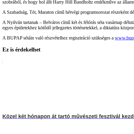
szobrából, és hogy hol állt Harry Hill Bandholtz emlékműve az állam
A Szabadság, Tér, Maraton című hétvégi programsorozat részeként dél
A Nyilván tartanak – Belváros című két és félórás séta vasárnap délután
egyes épületekhez kötődő jellegzetes történetekkel, a diktatúra közp
A BUPAP sétáin való részvételhez regisztráció szükséges a
www.bup
Ez is érdekelhet
Közel két hónapon át tartó művészeti fesztivál kez