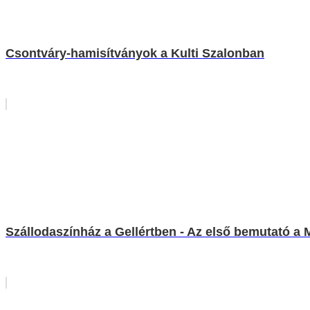
Csontváry-hamisítványok a Kulti Szalonban
Szállodaszínház a Gellértben - Az első bemutató a