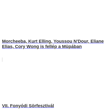
Morcheeba, Kurt Elling, Youssou N'Dour, Eliane
Elias, Cory Wong is fellép a Müpában
VII. Fonyódi Sörfesztivál