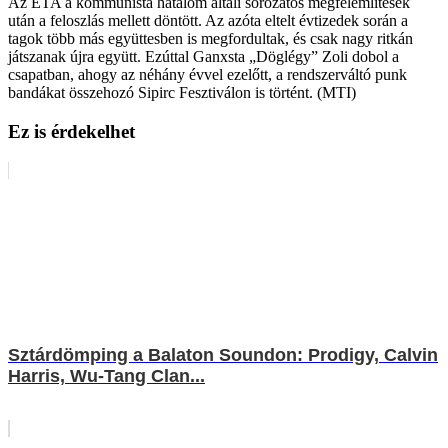
Az ETA a kommunista hatalom általi sorozatos megfélemlítések
után a feloszlás mellett döntött. Az azóta eltelt évtizedek során a
tagok több más együttesben is megfordultak, és csak nagy ritkán
játszanak újra együtt. Ezúttal Ganxsta „Döglégy” Zoli dobol a
csapatban, ahogy az néhány évvel ezelőtt, a rendszerváltó punk
bandákat összehozó Sipirc Fesztiválon is történt. (MTI)
Ez is érdekelhet
Sztárdömping a Balaton Soundon: Prodigy, Calvin
Harris, Wu-Tang Clan...