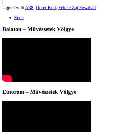
tagged with
A38
,
Dürer Kert
,
Fekete Zaj Fesztivál
Zene
Balaton – Művészetek Völgye
Etnorom – Művészetek Völgye