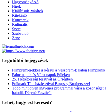
Hagyományőrző
Hírek
Kiállítások, vásárok
Kitekintő
Koncertek
Kulturális
Sport
Szabadidő
Zene
Legutóbbi bejegyzések
Filmpremierekkel is készül a Veszprém-Balaton Filmpiknik
Palóc napok és Városnapok Füleken
25. Hétrétország fesztivál az Őrségben
Folkpark Táncházfesztivál Bagossy Brothers-szel
Több mint ötven ingyenes programmal várja a közönséget a
hatodik Déryné Fesztivál
Lehet, hogy ezt keresed?