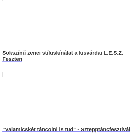
Sokszínű zenei stíluskínálat a kisvárdai L.E.S.Z.
Feszten
"Valamicskét táncolni is tud" - Sztepptáncfesztivál