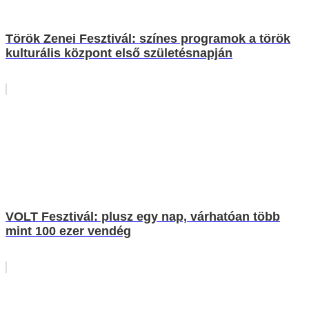
Török Zenei Fesztivál: színes programok a török
kulturális központ első születésnapján
VOLT Fesztivál: plusz egy nap, várhatóan több
mint 100 ezer vendég