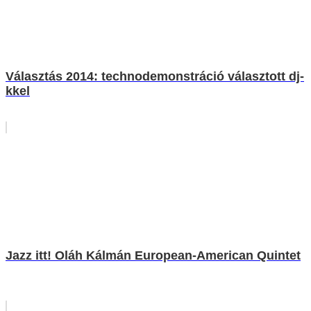
Választás 2014: technodemonstráció választott dj-
kkel
Jazz itt! Oláh Kálmán European-American Quintet