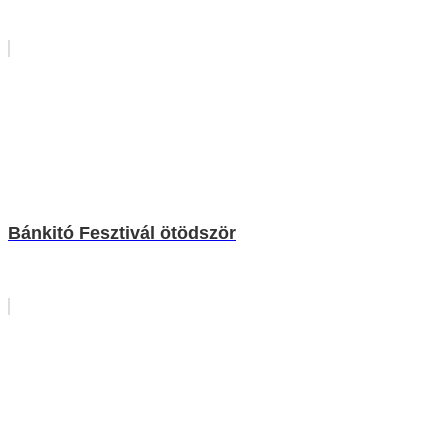
Bánkitó Fesztivál ötödször