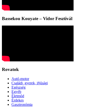
Bassekou Kouyate – Vidor Fesztivál
Rovatok
Autó-motor
Családi, gyerek, ifjúsági
Egészség
Egyéb
Életmód
Érdekes
Gasztronómia