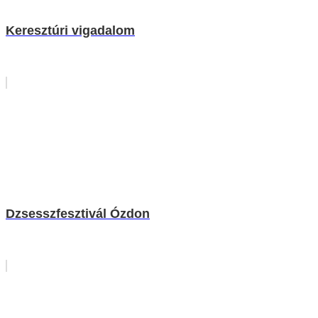
Keresztúri vigadalom
Dzsesszfesztivál Ózdon