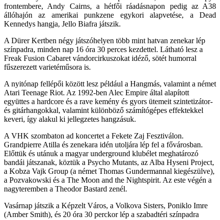
frontembere, Andy Cairns, a hétfői ráadásnapon pedig az A38
állóhajón az amerikai punkzene egykori alapvetése, a Dead
Kennedys hangja, Jello Biafra játszik.
A Dürer Kertben négy játszóhelyen több mint hatvan zenekar lép
színpadra, minden nap 16 óra 30 perces kezdettel. Látható lesz a
Freak Fusion Cabaret vándorcirkuszokat idéző, sötét humorral
fűszerezett varietéműsora is.
A nyitónap fellépői között lesz például a Hangmás, valamint a német
Atari Teenage Riot. Az 1992-ben Alec Empire által alapított
együttes a hardcore és a rave kemény és gyors ütemeit szintetizátor-
és gitárhangokkal, valamint különböző számítógépes effektekkel
keveri, így alakul ki jellegzetes hangzásuk.
A VHK szombaton ad koncertet a Fekete Zaj Fesztiválon.
Grandpierre Atilla és zenekara idén utoljára lép fel a fővárosban.
Előttük és utánuk a magyar underground klubélet meghatározó
bandái játszanak, köztük a Psycho Mutants, az Alba Hyseni Project,
a Kobza Vajk Group (a német Thomas Gundermannal kiegészülve),
a Pozvakowski és a The Moon and the Nightspirit. Az este végén a
nagyteremben a Theodor Bastard zenél.
Vasárnap játszik a Képzelt Város, a Volkova Sisters, Poniklo Imre
(Amber Smith), és 20 óra 30 perckor lép a szabadtéri színpadra