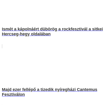
Ismét a kápolnáért dübörög a rockfesztivál a sitkei
Hercseg-hegy oldalában
Majd ezer fellépő a tizedik nyíregházi Cantemus
Fesztiválon