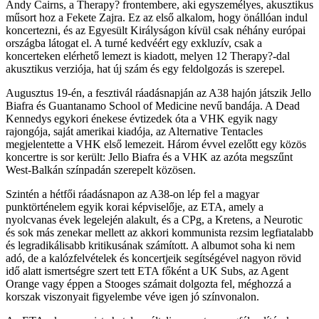
Andy Cairns, a Therapy? frontembere, aki egyszemélyes, akusztikus
műsort hoz a Fekete Zajra. Ez az első alkalom, hogy önállóan indul
koncertezni, és az Egyesült Királyságon kívül csak néhány európai
országba látogat el. A turné kedvéért egy exkluzív, csak a
koncerteken elérhető lemezt is kiadott, melyen 12 Therapy?-dal
akusztikus verziója, hat új szám és egy feldolgozás is szerepel.
Augusztus 19-én, a fesztivál ráadásnapján az A38 hajón játszik Jello
Biafra és Guantanamo School of Medicine nevű bandája. A Dead
Kennedys egykori énekese évtizedek óta a VHK egyik nagy
rajongója, saját amerikai kiadója, az Alternative Tentacles
megjelentette a VHK első lemezeit. Három évvel ezelőtt egy közös
koncertre is sor került: Jello Biafra és a VHK az azóta megszűnt
West-Balkán színpadán szerepelt közösen.
Szintén a hétfői ráadásnapon az A38-on lép fel a magyar
punktörténelem egyik korai képviselője, az ETA, amely a
nyolcvanas évek legelején alakult, és a CPg, a Kretens, a Neurotic
és sok más zenekar mellett az akkori kommunista rezsim legfiatalabb
és legradikálisabb kritikusának számított. A albumot soha ki nem
adó, de a kalózfelvételek és koncertjeik segítségével nagyon rövid
idő alatt ismertségre szert tett ETA főként a UK Subs, az Agent
Orange vagy éppen a Stooges számait dolgozta fel, méghozzá a
korszak viszonyait figyelembe véve igen jó színvonalon.