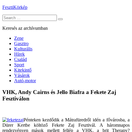
Skip
FesztiKörkép
to
Search
content
for:
Keresés az archívumban
Zene
Gasztro
Kulturális
Hírek
Család
Sport
Kitekintő
Vásárok
Autó-motor
VHK, Andy Cairns és Jello Biafra a Fekete Zaj
Fesztiválon
Pénteken kezdődik a Mátrafüredről idén a fővárosba, a
Dürer Kertbe költöző Fekete Zaj Fesztivál. A háromnapos
rendezvényen mások mellett fellép a VHK, a brit Therapy?