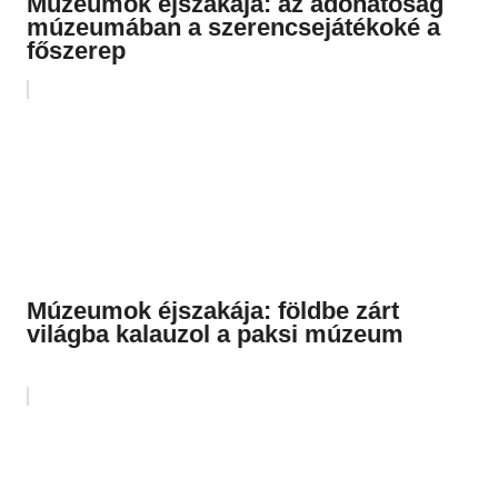
Múzeumok éjszakája: az adóhatóság
múzeumában a szerencsejátékoké a
főszerep
Múzeumok éjszakája: földbe zárt
világba kalauzol a paksi múzeum