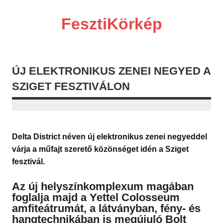
Skip
to
content
FesztiKörkép
ÚJ ELEKTRONIKUS ZENEI NEGYED A
SZIGET FESZTIVÁLON
Delta District néven új elektronikus zenei negyeddel
várja a műfajt szerető közönséget idén a Sziget
fesztivál.
Az új helyszínkomplexum magában
foglalja majd a Yettel Colosseum
amfiteátrumát, a látványban, fény- és
hangtechnikában is megújuló Bolt