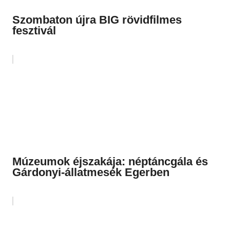
Szombaton újra BIG rövidfilmes
fesztivál
Múzeumok éjszakája: néptáncgála és
Gárdonyi-állatmesék Egerben