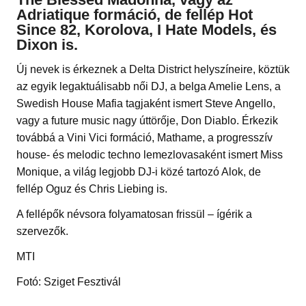
Adriatique formáció, de fellép Hot
Since 82, Korolova, I Hate Models, és
Dixon is.
Új nevek is érkeznek a Delta District helyszíneire, köztük
az egyik legaktuálisabb női DJ, a belga Amelie Lens, a
Swedish House Mafia tagjaként ismert Steve Angello,
vagy a future music nagy úttörője, Don Diablo. Érkezik
továbbá a Vini Vici formáció, Mathame, a progresszív
house- és melodic techno lemezlovasaként ismert Miss
Monique, a világ legjobb DJ-i közé tartozó Alok, de
fellép Oguz és Chris Liebing is.
A fellépők névsora folyamatosan frissül – ígérik a
szervezők.
MTI
Fotó: Sziget Fesztivál