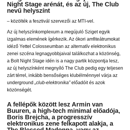
Night Stage arénát, és az új, The Club
nevű helyszínt
– közölték a fesztivál szervezői az MTI-vel.
Az új helyszínkomplexum a megújuló Sziget egyik
izgalmas elemének ígérkezik. Az ókori amfiteátrumokat
idéző Yettel Colosseumban az alternatív elektronikus
zenei szcéna legnagyobbjaival találkozhat a közönség,
a Bolt Night Stage idén is a nagy partik központja lesz,
az új helyszínként megnyíló The Club pedig egy teljesen
zárt térrel, inkább bensőséges klubélménnyel várja az
underground
„club-elektronika”
előadóit és azok
közönségét.
A fellépők között lesz Armin van
Buuren, a high-tech minimal előadója,
Boris Brejcha, a progresszív
elektronikus zene felkapott alakja, a
The Blessed Madonna, vagy az