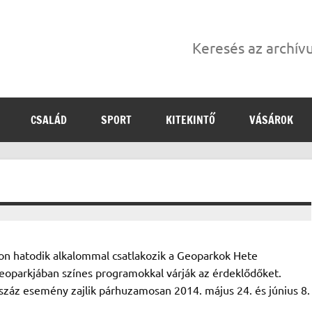
Keresés az archí
CSALÁD
SPORT
KITEKINTŐ
VÁSÁROK
n hatodik alkalommal csatlakozik a Geoparkok Hete
oparkjában színes programokkal várják az érdeklődőket.
záz esemény zajlik párhuzamosan 2014. május 24. és június 8.