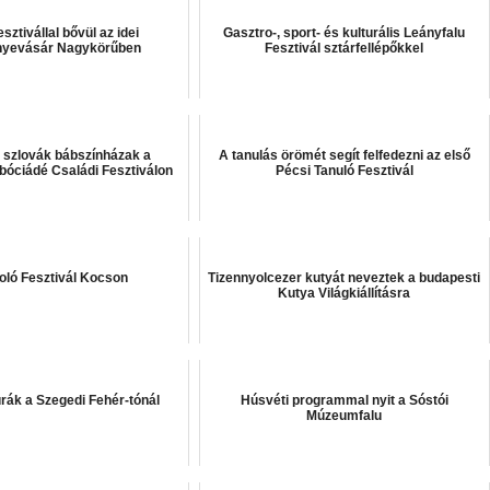
sztivállal bővül az idei
Gasztro-, sport- és kulturális Leányfalu
nyevásár Nagykörűben
Fesztivál sztárfellépőkkel
 szlovák bábszínházak a
A tanulás örömét segít felfedezni az első
óciádé Családi Fesztiválon
Pécsi Tanuló Fesztivál
oló Fesztivál Kocson
Tizennyolcezer kutyát neveztek a budapesti
Kutya Világkiállításra
rák a Szegedi Fehér-tónál
Húsvéti programmal nyit a Sóstói
Múzeumfalu