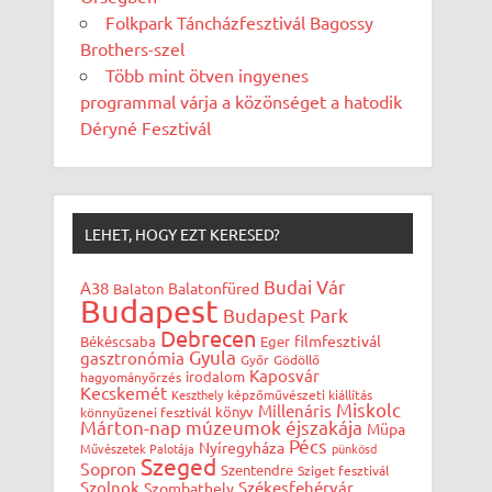
Folkpark Táncházfesztivál Bagossy
Brothers-szel
Több mint ötven ingyenes
programmal várja a közönséget a hatodik
Déryné Fesztivál
LEHET, HOGY EZT KERESED?
Budai Vár
A38
Balatonfüred
Balaton
Budapest
Budapest Park
Debrecen
filmfesztivál
Békéscsaba
Eger
Gyula
gasztronómia
Győr
Gödöllő
Kaposvár
irodalom
hagyományőrzés
Kecskemét
Keszthely
képzőművészeti kiállítás
Miskolc
Millenáris
könyv
könnyűzenei fesztivál
Márton-nap
múzeumok éjszakája
Müpa
Pécs
Nyíregyháza
Művészetek Palotája
pünkösd
Szeged
Sopron
Szentendre
Sziget fesztivál
Szolnok
Székesfehérvár
Szombathely