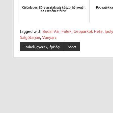
Különleges 3D-s aszfaltrajz készül hétvégén
Fogyatékka
az Erzsébet téren
tagged with
Budai Vár
,
Fülek
,
Geoparkok Hete
,
Ipol
Salgótarján
,
Vanyarc
Családi, gyerek, ifjúsági
Sport