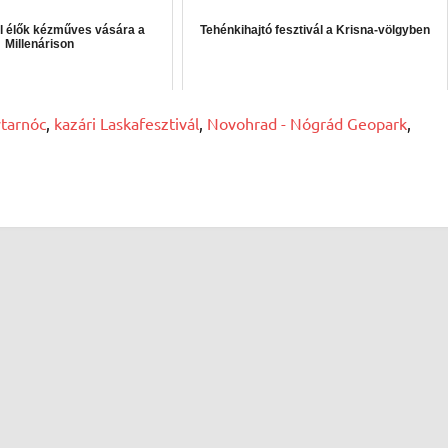
l élők kézműves vására a
Tehénkihajtó fesztivál a Krisna-völgyben
Millenárison
ytarnóc
,
kazári Laskafesztivál
,
Novohrad - Nógrád Geopark
,