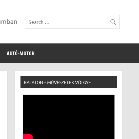
vumban
AUTÓ-MOTOR
BALATON – MŰVÉSZETEK VÖLGYE