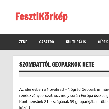
Skip
to
content
FesztiKörkép
ZENE
GASZTRO
KULTURÁLIS
HÍREK
SZOMBATTÓL GEOPARKOK HETE
Az idei évben a Novohrad – Nógrád Geopark immáro
rendezvénysorozathoz, mely során Európa összes ge
Kontinensünk 21 országának 59 geoparkjában több s
között.