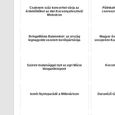
Csaknem száz koncerttel várja az
Pálinkafe
érdeklődőket az idei Kocsonyafesztivál
cseresz
Miskolcon
BringaMánia Balatonkör: az ország
Magyar és
legnagyobb vezetett kerékpártúrája
veszprémi Kab
Szüreti mulatsággal nyit az egri Márai
Kocsit
látogatóközpont
Ismét Nyelvparádé a Millenárison
Darunéző tú