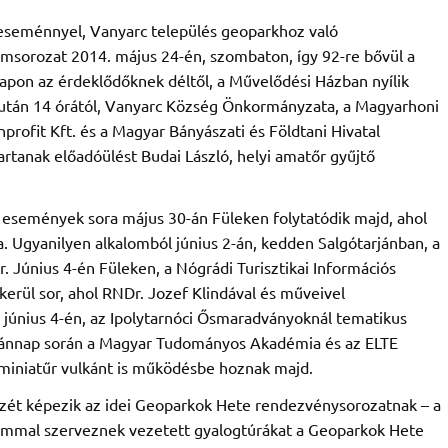
seménnyel, Vanyarc település geoparkhoz való
amsorozat 2014. május 24-én, szombaton, így 92-re bővül a
apon az érdeklődőknek déltől, a Művelődési Házban nyílik
után 14 órától, Vanyarc Község Önkormányzata, a Magyarhoni
rofit Kft. és a Magyar Bányászati és Földtani Hivatal
tanak előadóülést Budai László, helyi amatőr gyűjtő
események sora május 30-án Füleken folytatódik majd, ahol
Ugyanilyen alkalomból június 2-án, kedden Salgótarjánban, a
 Június 4-én Füleken, a Nógrádi Turisztikai Információs
erül sor, ahol RNDr. Jozef Klindával és műveivel
június 4-én, az Ipolytarnóci Ősmaradványoknál tematikus
lkánnap során a Magyar Tudományos Akadémia és az ELTE
 miniatűr vulkánt is működésbe hoznak majd.
szét képezik az idei Geoparkok Hete rendezvénysorozatnak – a
ommal szerveznek vezetett gyalogtúrákat a Geoparkok Hete