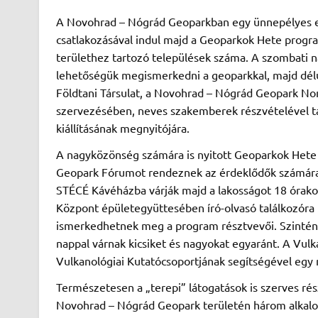
A Novohrad – Nógrád Geoparkban egy ünnepélyes e
csatlakozásával indul majd a Geoparkok Hete progr
területhez tartozó települések száma. A szombati n
lehetőségük megismerkedni a geoparkkal, majd dél
Földtani Társulat, a Novohrad – Nógrád Geopark Nonp
szervezésében, neves szakemberek részvételével tar
kiállításának megnyitójára.
A nagyközönség számára is nyitott Geoparkok Hete 
Geopark Fórumot rendeznek az érdeklődők számára. 
STÉCÉ Kávéházba várják majd a lakosságot 18 órakor.
Központ épületegyüttesében író-olvasó találkozóra k
ismerkedhetnek meg a program résztvevői. Szintén 
nappal várnak kicsiket és nagyokat egyaránt. A Vu
Vulkanológiai Kutatócsoportjának segítségével egy
Természetesen a „terepi” látogatások is szerves ré
Novohrad – Nógrád Geopark területén három alkal