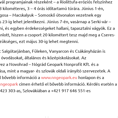
vál programjainak részeként – a Riolittufa-eróziós felszínhez
 kilométeres, 3 – 4 órás időtartamú túrára. Június 1-én,
agosa – Macskalyuk – Somoskő útvonalon vezetnek egy
23-ig lehet jelentkezni. Június 7-én, vasárnap a Serki-vár –
ni, és egyben érdekességeket hallani, tapasztalni vágyók. Ez a
nlott, hiszen a csoport 20 kilométert tesz majd meg a Cseres-
zükséges, ezt május 30-ig lehet megtenni.
 Salgótarjánban, Füleken, Vanyarcon és Csákányházán is
 óvodásokat, általános és középiskolásokat. Az
ez a Novohrad – Nógrád Geopark Nonprofit Kft. és a
, mint a magyar- és szlovák oldali irányító szervezetek. A
l bővebb információ a
www.nngeopark.eu
honlapon és a
nngeopark
címen érhető el bővebb információ. Kérdés esetén a
423 303-as, Szlovákiában a +421 917 646 551-es