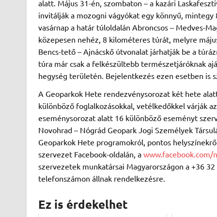
alatt. Május 31-én, szombaton – a kazári Laskafeszti
invitálják a mozogni vágyókat egy könnyű, mintegy 8
vasárnap a határ túloldalán Abroncsos – Medves-M
közepesen nehéz, 8 kilométeres túrát, melyre május 
Bencs-tető – Ajnácskő útvonalat járhatják be a túráz
túra már csak a felkészültebb természetjáróknak ajá
hegység területén. Bejelentkezés ezen esetben is s
A Geoparkok Hete rendezvénysorozat két hete alatt
különböző foglalkozásokkal, vetélkedőkkel várják az
eseménysorozat alatt 16 különböző eseményt szerv
Novohrad – Nógrád Geopark Jogi Személyek Társulása
Geoparkok Hete programokról, pontos helyszínekrő
szervezet Facebook-oldalán, a
www.facebook.com/
szervezetek munkatársai Magyarországon a +36 32 
telefonszámon állnak rendelkezésre.
Ez is érdekelhet