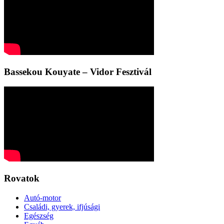
Bassekou Kouyate – Vidor Fesztivál
Rovatok
Autó-motor
Családi, gyerek, ifjúsági
Egészség