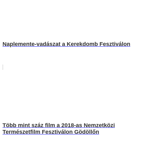
Naplemente-vadászat a Kerekdomb Fesztiválon
Több mint száz film a 2018-as Nemzetközi
Természetfilm Fesztiválon Gödöllőn