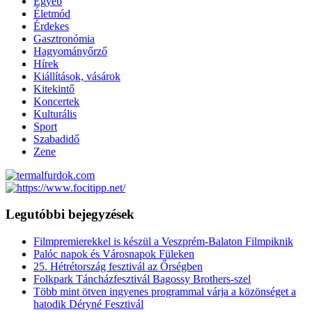
Egyéb
Életmód
Érdekes
Gasztronómia
Hagyományőrző
Hírek
Kiállítások, vásárok
Kitekintő
Koncertek
Kulturális
Sport
Szabadidő
Zene
Legutóbbi bejegyzések
Filmpremierekkel is készül a Veszprém-Balaton Filmpiknik
Palóc napok és Városnapok Füleken
25. Hétrétország fesztivál az Őrségben
Folkpark Táncházfesztivál Bagossy Brothers-szel
Több mint ötven ingyenes programmal várja a közönséget a
hatodik Déryné Fesztivál