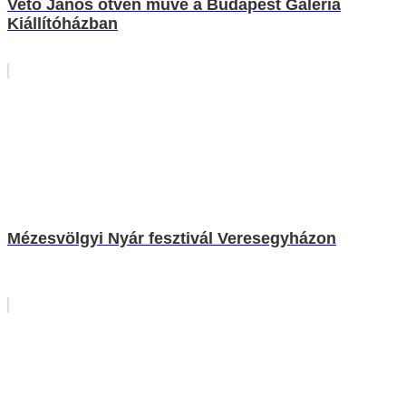
Vető János ötven műve a Budapest Galéria
Kiállítóházban
Mézesvölgyi Nyár fesztivál Veresegyházon