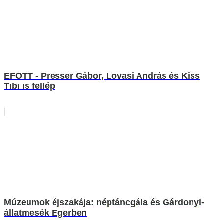
EFOTT - Presser Gábor, Lovasi András és Kiss
Tibi is fellép
Múzeumok éjszakája: néptáncgála és Gárdonyi-
állatmesék Egerben