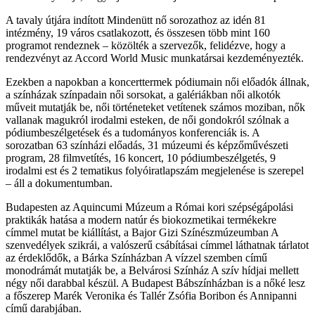
A tavaly útjára indított Mindenütt nő sorozathoz az idén 81
intézmény, 19 város csatlakozott, és összesen több mint 160
programot rendeznek – közölték a szervezők, felidézve, hogy a
rendezvényt az Accord World Music munkatársai kezdeményezték.
Ezekben a napokban a koncerttermek pódiumain női előadók állnak,
a színházak színpadain női sorsokat, a galériákban női alkotók
műveit mutatják be, női történeteket vetítenek számos moziban, nők
vallanak magukról irodalmi esteken, de női gondokról szólnak a
pódiumbeszélgetések és a tudományos konferenciák is. A
sorozatban 63 színházi előadás, 31 múzeumi és képzőművészeti
program, 28 filmvetítés, 16 koncert, 10 pódiumbeszélgetés, 9
irodalmi est és 2 tematikus folyóiratlapszám megjelenése is szerepel
– áll a dokumentumban.
Budapesten az Aquincumi Múzeum a Római kori szépségápolási
praktikák hatása a modern natúr és biokozmetikai termékekre
címmel mutat be kiállítást, a Bajor Gizi Színészmúzeumban A
szenvedélyek szikrái, a valószerű csábításai címmel láthatnak tárlatot
az érdeklődők, a Bárka Színházban A vízzel szemben című
monodrámát mutatják be, a Belvárosi Színház A szív hídjai mellett
négy női darabbal készül. A Budapest Bábszínházban is a nőké lesz
a főszerep Marék Veronika és Tallér Zsófia Boribon és Annipanni
című darabjában.