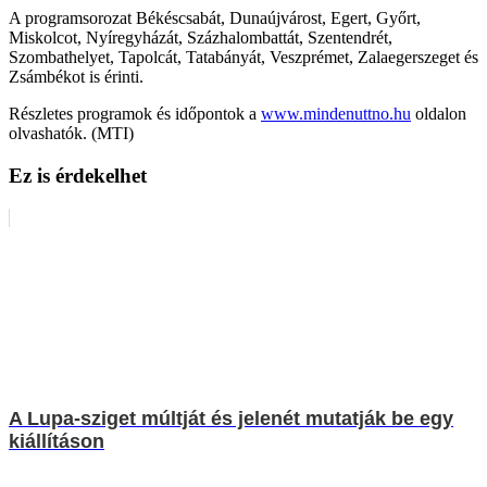
A programsorozat Békéscsabát, Dunaújvárost, Egert, Győrt,
Miskolcot, Nyíregyházát, Százhalombattát, Szentendrét,
Szombathelyet, Tapolcát, Tatabányát, Veszprémet, Zalaegerszeget és
Zsámbékot is érinti.
Részletes programok és időpontok a
www.mindenuttno.hu
oldalon
olvashatók. (MTI)
Ez is érdekelhet
A Lupa-sziget múltját és jelenét mutatják be egy
kiállításon