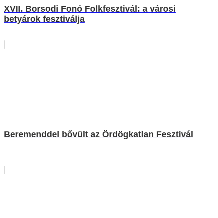
XVII. Borsodi Fonó Folkfesztivál: a városi
betyárok fesztiválja
Beremenddel bővült az Ördögkatlan Fesztivál