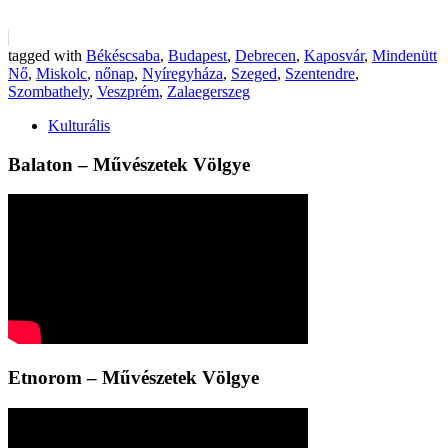
tagged with
Békéscsaba
,
Budapest
,
Debrecen
,
Kaposvár
,
Mindenütt
Nő
,
Miskolc
,
nőnap
,
Nyíregyháza
,
Szeged
,
Szentendre
,
Szombathely
,
Veszprém
,
Zalaegerszeg
Kulturális
Balaton – Művészetek Völgye
Etnorom – Művészetek Völgye