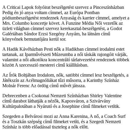
A Criticai Lapok folyóirat beszélgetést szervez a Pinceszínházban
Pedig én jó anya voltam címmel, az Európa Pontban
pódiumbeszélgetést rendeznek Anyaság és karrier címmel, amelyet a
Mrs. Columbo koncertje követ. A Funzine Média Női vezetők az
üzleti világban címmel szervez kerekasztal-beszélgetést, a Godot
Galériában Sándor Erzsi Szegény Anyám, ha látnám című
könyvének bemutatójára kerül sor.
A Hadik Kávéházban Pesti nők a Hadikban címmel irodalmi estet
tartanak, az Iparművészeti Múzeumba a női táskák rajongóit várják,
valamint a női alkotókra koncentráló tárlatvezetést rendeznek többek
között A szecesszió mesterei című kiállításban.
Az Írók Boltjában Irodalom, nők, satöbbi címmel lesz beszélgetés, a
Játékszín az Acélmagnóliákat tűzi műsorra, a Karinthy Színház
Molnár Ferenc Az ördög című művét játssza.
Debrecenben a Csokonai Nemzeti Színházban Shirley Valentine
című darabot láthatják a nézők, Kaposváron, a Szivárvány
Kultúrpalotában a Nyárutó és a Josephine című filmeket vetítik.
Szegeden a Belvárosi mozi az Anna Karenina, A nő, a Coach Surf
és a Toszkán szépség című filmeket vetíti, és a Szegedi Nemzeti
Színház is több előadással tiszteleg a nők előtt.