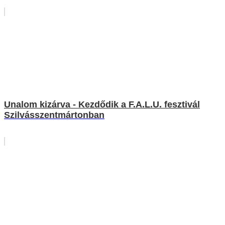
Unalom kizárva - Kezdődik a F.A.L.U. fesztivál
Szilvásszentmártonban