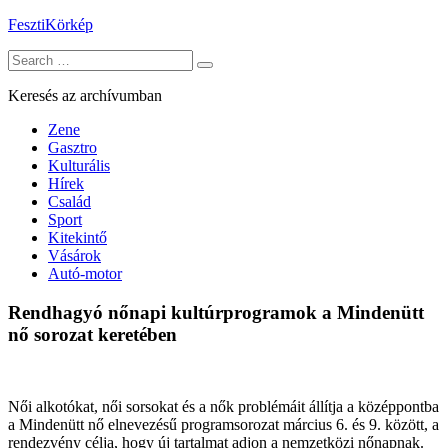
Skip
FesztiKörkép
to
Search
content
for:
Keresés az archívumban
Zene
Gasztro
Kulturális
Hírek
Család
Sport
Kitekintő
Vásárok
Autó-motor
Rendhagyó nőnapi kultúrprogramok a Mindenütt
nő sorozat keretében
Női alkotókat, női sorsokat és a nők problémáit állítja a középpontba
a Mindenütt nő elnevezésű programsorozat március 6. és 9. között, a
rendezvény célja, hogy új tartalmat adjon a nemzetközi nőnapnak.