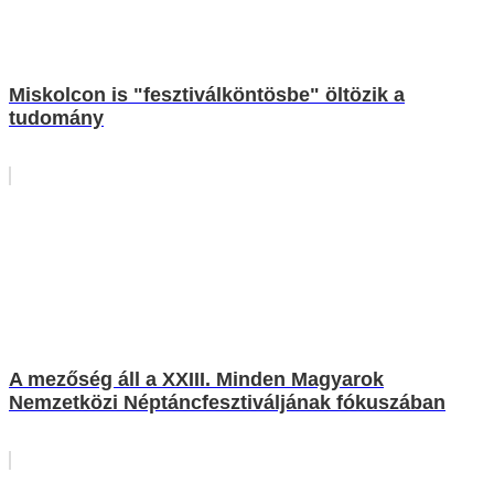
Miskolcon is "fesztiválköntösbe" öltözik a
tudomány
A mezőség áll a XXIII. Minden Magyarok
Nemzetközi Néptáncfesztiváljának fókuszában