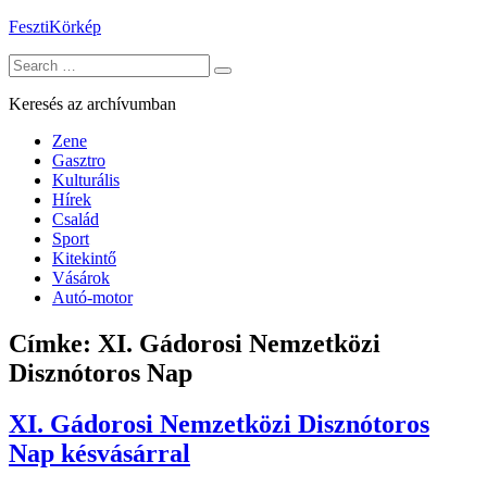
Skip
FesztiKörkép
to
Search
content
for:
Keresés az archívumban
Zene
Gasztro
Kulturális
Hírek
Család
Sport
Kitekintő
Vásárok
Autó-motor
Címke:
XI. Gádorosi Nemzetközi
Disznótoros Nap
XI. Gádorosi Nemzetközi Disznótoros
Nap késvásárral