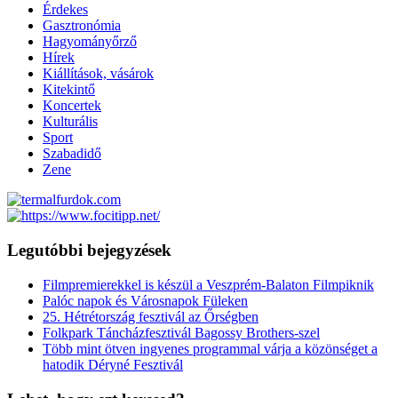
Érdekes
Gasztronómia
Hagyományőrző
Hírek
Kiállítások, vásárok
Kitekintő
Koncertek
Kulturális
Sport
Szabadidő
Zene
Legutóbbi bejegyzések
Filmpremierekkel is készül a Veszprém-Balaton Filmpiknik
Palóc napok és Városnapok Füleken
25. Hétrétország fesztivál az Őrségben
Folkpark Táncházfesztivál Bagossy Brothers-szel
Több mint ötven ingyenes programmal várja a közönséget a
hatodik Déryné Fesztivál