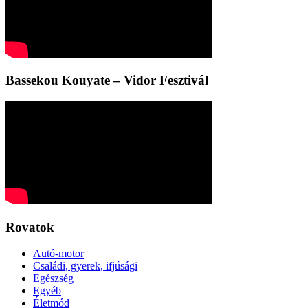
Bassekou Kouyate – Vidor Fesztivál
Rovatok
Autó-motor
Családi, gyerek, ifjúsági
Egészség
Egyéb
Életmód