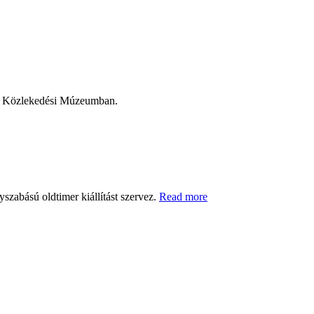
ás a Közlekedési Múzeumban.
szabású oldtimer kiállítást szervez.
Read more