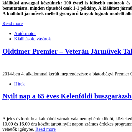
kiállítási anyaggal készülnek: 100 évnél is idősebb motorok 
bemutatásra, minden típusból csak 1-1 példány. A kiállított já
A kiállított járművek mellett gyönyörű lányok fognak modellt áll
Read more
Autó-motor
Kiállítások, vásárok
Oldtimer Premier – Veterán Járművek Ta
2014-ben 4. alkalommal került megrendezésre a biatorbágyi Premier 
Hírek
Nyílt nap a 65 éves Kelenföldi buszgarázs
A jeles évforduló alkalmából várnak valamennyi érdeklődőt, közlekedé
10.00 és 16.00 óra között tartott nyílt napon számos érdekes program
vehetők igénybe.
Read more