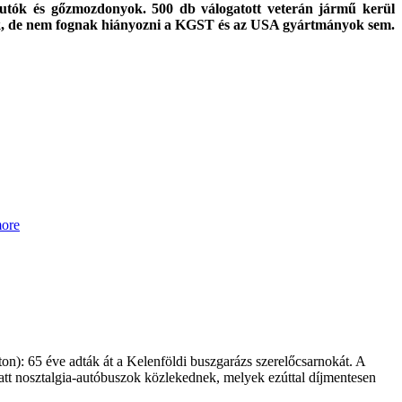
rautók és gőzmozdonyok. 500 db válogatott veterán jármű kerül
lnek, de nem fognak hiányozni a KGST és az USA gyártmányok sem.
ore
on): 65 éve adták át a Kelenföldi buszgarázs szerelőcsarnokát. A
latt nosztalgia-autóbuszok közlekednek, melyek ezúttal díjmentesen