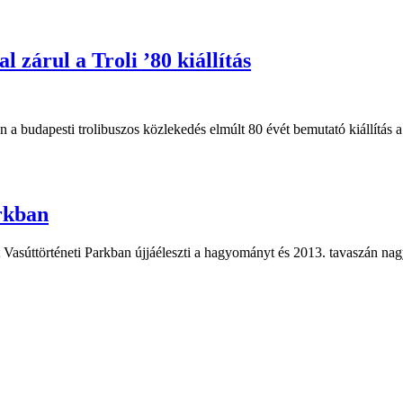
 zárul a Troli ’80 kiállítás
-án a budapesti trolibuszos közlekedés elmúlt 80 évét bemutató kiállít
rkban
Vasúttörténeti Parkban újjáéleszti a hagyományt és 2013. tavaszán nagy