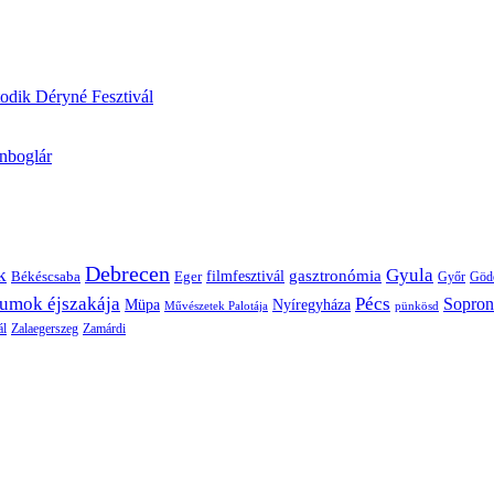
odik Déryné Fesztivál
onboglár
Debrecen
k
Gyula
gasztronómia
filmfesztivál
Békéscsaba
Eger
Győr
Göd
umok éjszakája
Pécs
Sopron
Müpa
Nyíregyháza
pünkösd
Művészetek Palotája
ál
Zalaegerszeg
Zamárdi