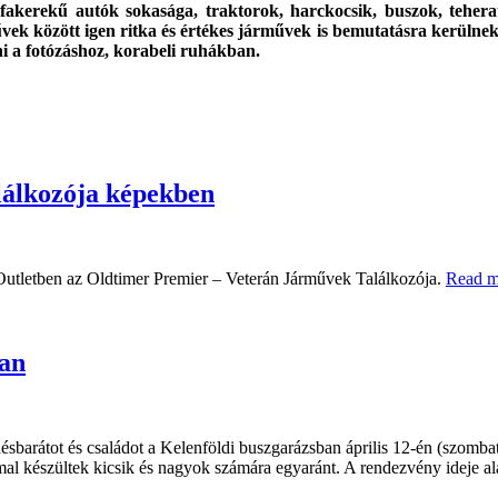
és fakerekű autók sokasága, traktorok, harckocsik, buszok, tehe
rművek között igen ritka és értékes járművek is bemutatásra kerü
ni a fotózáshoz, korabeli ruhákban.
lálkozója képekben
Outletben az Oldtimer Premier – Veterán Járművek Találkozója.
Read m
ban
sbarátot és családot a Kelenföldi buszgarázsban április 12-én (szombat
mal készültek kicsik és nagyok számára egyaránt. A rendezvény ideje a