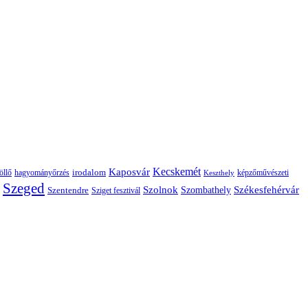
Kaposvár
Kecskemét
irodalom
hagyományőrzés
képzőművészeti
öllő
Keszthely
Szeged
Székesfehérvár
Szolnok
Szentendre
Szombathely
Sziget fesztivál