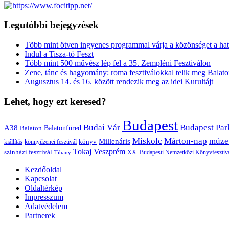
Legutóbbi bejegyzések
Több mint ötven ingyenes programmal várja a közönséget a hat
Indul a Tisza-tó Feszt
Több mint 500 művész lép fel a 35. Zempléni Fesztiválon
Zene, tánc és hagyomány: roma fesztiválokkal telik meg Balat
Augusztus 14. és 16. között rendezik meg az idei Kurultájt
Lehet, hogy ezt keresed?
Budapest
Budai Vár
Budapest Par
A38
Balaton
Balatonfüred
Miskolc
Márton-nap
múze
Millenáris
könyv
kiállítás
könnyűzenei fesztivál
Veszprém
Tokaj
színházi fesztivál
XX. Budapesti Nemzetközi Könyvfesztiv
Tihany
Kezdőoldal
Kapcsolat
Oldaltérkép
Impresszum
Adatvédelem
Partnerek