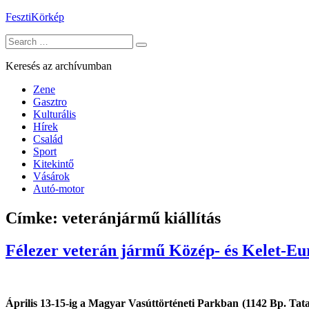
Skip
FesztiKörkép
to
Search
content
for:
Keresés az archívumban
Zene
Gasztro
Kulturális
Hírek
Család
Sport
Kitekintő
Vásárok
Autó-motor
Címke:
veteránjármű kiállítás
Félezer veterán jármű Közép- és Kelet-E
Április 13-15-ig a Magyar Vasúttörténeti Parkban (1142 Bp. Tat