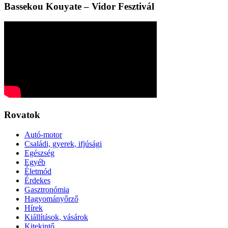
Bassekou Kouyate – Vidor Fesztivál
Rovatok
Autó-motor
Családi, gyerek, ifjúsági
Egészség
Egyéb
Életmód
Érdekes
Gasztronómia
Hagyományőrző
Hírek
Kiállítások, vásárok
Kitekintő