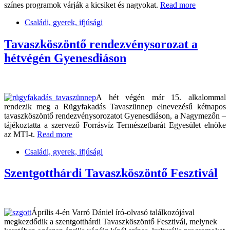
színes programok várják a kicsiket és nagyokat.
Read more
Családi, gyerek, ifjúsági
Tavaszköszöntő rendezvénysorozat a
hétvégén Gyenesdiáson
A hét végén már 15. alkalommal
rendezik meg a Rügyfakadás Tavaszünnep elnevezésű kétnapos
tavaszköszöntő rendezvénysorozatot Gyenesdiáson, a Nagymezőn –
tájékoztatta a szervező Forrásvíz Természetbarát Egyesület elnöke
az MTI-t.
Read more
Családi, gyerek, ifjúsági
Szentgotthárdi Tavaszköszöntő Fesztivál
Április 4-én Varró Dániel író-olvasó találkozójával
megkezdődik a szentgotthárdi Tavaszköszöntő Fesztivál, melynek