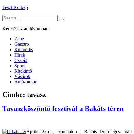
Skip
FesztiKörkép
to
Search
content
for:
Keresés az archívumban
Zene
Gasztro
Kulturális
Hírek
Család
Sport
Kitekintő
Vásárok
Autó-motor
Címke:
tavasz
Tavaszköszöntő fesztivál a Bakáts téren
Április 27-én, szombaton a Bakáts téren egész nap