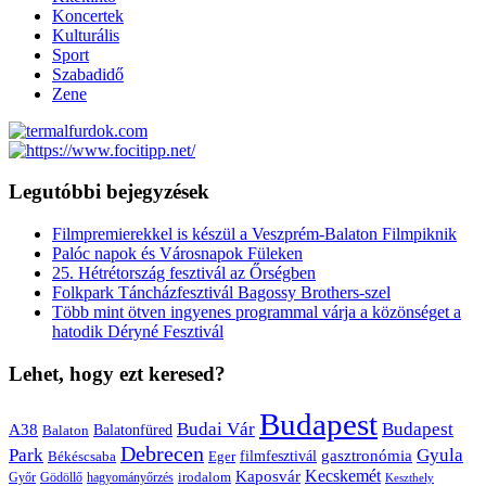
Koncertek
Kulturális
Sport
Szabadidő
Zene
Legutóbbi bejegyzések
Filmpremierekkel is készül a Veszprém-Balaton Filmpiknik
Palóc napok és Városnapok Füleken
25. Hétrétország fesztivál az Őrségben
Folkpark Táncházfesztivál Bagossy Brothers-szel
Több mint ötven ingyenes programmal várja a közönséget a
hatodik Déryné Fesztivál
Lehet, hogy ezt keresed?
Budapest
Budai Vár
Budapest
A38
Balaton
Balatonfüred
Debrecen
Park
Gyula
gasztronómia
filmfesztivál
Békéscsaba
Eger
Kaposvár
Kecskemét
irodalom
hagyományőrzés
Győr
Gödöllő
Keszthely