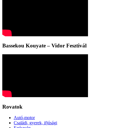
Bassekou Kouyate – Vidor Fesztivál
Rovatok
Autó-motor
Családi, gyerek, ifjúsági
Egészség