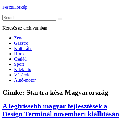
Skip
FesztiKörkép
to
Search
content
for:
Keresés az archívumban
Zene
Gasztro
Kulturális
Hírek
Család
Sport
Kitekintő
Vásárok
Autó-motor
Címke:
Startra kész Magyarország
A legfrissebb magyar fejlesztések a
Design Terminál novemberi kiállításán