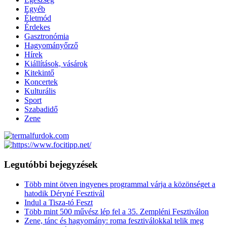
Egyéb
Életmód
Érdekes
Gasztronómia
Hagyományőrző
Hírek
Kiállítások, vásárok
Kitekintő
Koncertek
Kulturális
Sport
Szabadidő
Zene
Legutóbbi bejegyzések
Több mint ötven ingyenes programmal várja a közönséget a
hatodik Déryné Fesztivál
Indul a Tisza-tó Feszt
Több mint 500 művész lép fel a 35. Zempléni Fesztiválon
Zene, tánc és hagyomány: roma fesztiválokkal telik meg