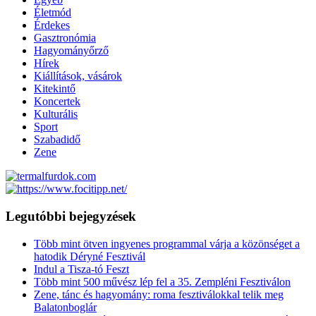
Életmód
Érdekes
Gasztronómia
Hagyományőrző
Hírek
Kiállítások, vásárok
Kitekintő
Koncertek
Kulturális
Sport
Szabadidő
Zene
Legutóbbi bejegyzések
Több mint ötven ingyenes programmal várja a közönséget a
hatodik Déryné Fesztivál
Indul a Tisza-tó Feszt
Több mint 500 művész lép fel a 35. Zempléni Fesztiválon
Zene, tánc és hagyomány: roma fesztiválokkal telik meg
Balatonboglár