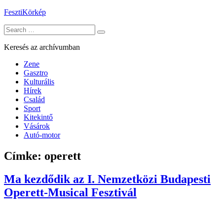
Skip
FesztiKörkép
to
Search
content
for:
Keresés az archívumban
Zene
Gasztro
Kulturális
Hírek
Család
Sport
Kitekintő
Vásárok
Autó-motor
Címke:
operett
Ma kezdődik az I. Nemzetközi Budapesti
Operett-Musical Fesztivál