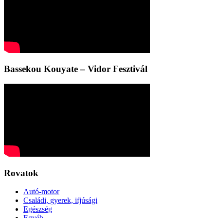
Bassekou Kouyate – Vidor Fesztivál
Rovatok
Autó-motor
Családi, gyerek, ifjúsági
Egészség
Egyéb