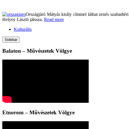
Országjáró Mátyás király címmel láthat zenés szabadtér
Helyey László játssza.
Read more
Kulturális
Sidebar
Balaton – Művészetek Völgye
Etnorom – Művészetek Völgye