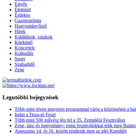
Egyéb
Életmód
Érdekes
Gasztronómia
Hagyományőrző
Hírek
Kiállítások, vásárok
Kitekintő
Koncertek
Kulturális
Sport
Szabadidő
Zene
Legutóbbi bejegyzések
Több mint ötven ingyenes programmal várja a közönséget a hat
Indul a Tisza-tó Feszt
Több mint 500 művész lép fel a 35. Zempléni Fesztiválon
Zene, tánc és hagyomány: roma fesztiválokkal telik meg Balat
Augusztus 14. és 16. között rendezik meg az idei Kurultájt