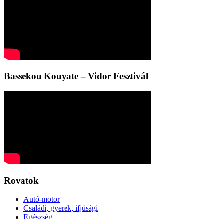
Bassekou Kouyate – Vidor Fesztivál
Rovatok
Autó-motor
Családi, gyerek, ifjúsági
Egészség