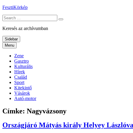
Skip
FesztiKörkép
to
Search
content
for:
Keresés az archívumban
Sidebar
Menu
Zene
Gasztro
Kulturális
Hírek
Család
Sport
Kitekintő
Vásárok
Autó-motor
Címke:
Nagyvázsony
Országjáró Mátyás király Helyey Lászlóva