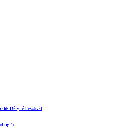
odik Déryné Fesztivál
onboglár