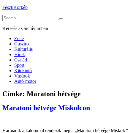
Skip
FesztiKörkép
to
Search
content
for:
Keresés az archívumban
Zene
Gasztro
Kulturális
Hírek
Család
Sport
Kitekintő
Vásárok
Autó-motor
Címke:
Maratoni hétvége
Maratoni hétvége Miskolcon
Harmadik alkalommal rendezik meg a „Maratoni hétvége Miskolc”