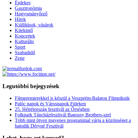
Érdekes
Gasztronómia
Hagyományőrző
Hírek
Kiállítások, vásárok
Kitekintő
Koncertek
Kulturális
Sport
Szabadidő
Zene
Legutóbbi bejegyzések
Filmpremierekkel is készül a Veszprém-Balaton Filmpiknik
Palóc napok és Városnapok Füleken
25. Hétrétország fesztivál az Őrségben
Folkpark Táncházfesztivál Bagossy Brothers-szel
Több mint ötven ingyenes programmal várja a közönséget a
hatodik Déryné Fesztivál
Lehet, hogy ezt keresed?