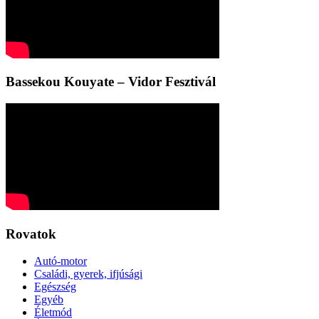
Bassekou Kouyate – Vidor Fesztivál
Rovatok
Autó-motor
Családi, gyerek, ifjúsági
Egészség
Egyéb
Életmód