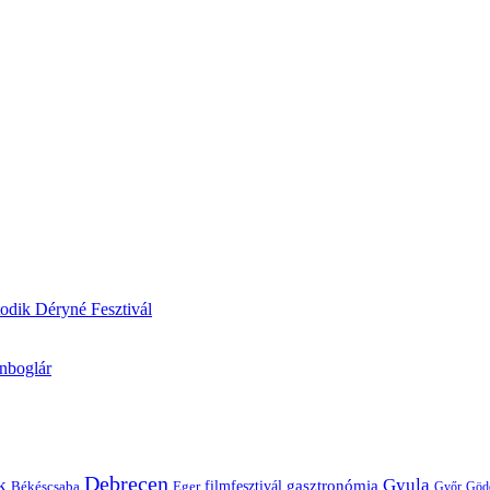
odik Déryné Fesztivál
onboglár
Debrecen
k
Gyula
gasztronómia
filmfesztivál
Békéscsaba
Eger
Győr
Göd