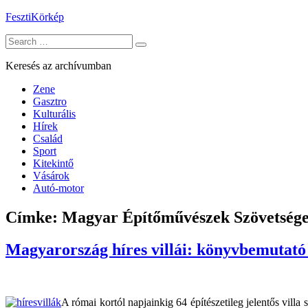
Skip
FesztiKörkép
to
Search
content
for:
Keresés az archívumban
Zene
Gasztro
Kulturális
Hírek
Család
Sport
Kitekintő
Vásárok
Autó-motor
Címke:
Magyar Építőművészek Szövetség
Magyarország híres villái: könyvbemutató é
A római kortól napjainkig 64 építészetileg jelentős vil