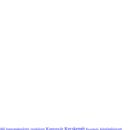
Kaposvár
Kecskemét
irodalom
hagyományőrzés
képzőművészeti
öllő
Keszthely