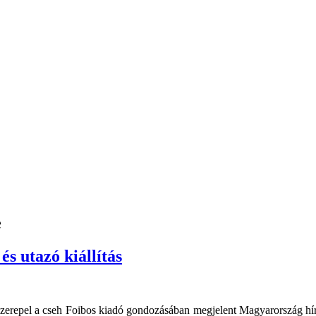
e
s utazó kiállítás
la szerepel a cseh Foibos kiadó gondozásában megjelent Magyarország hí