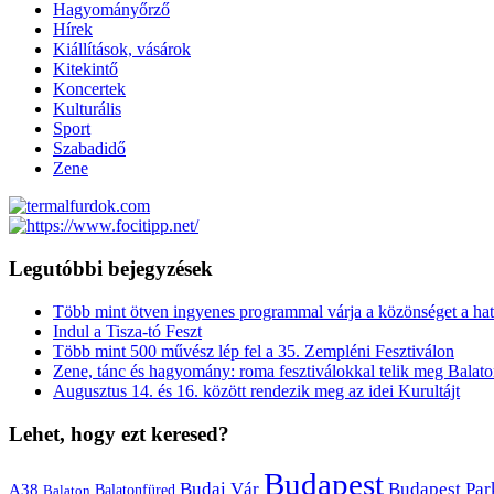
Hagyományőrző
Hírek
Kiállítások, vásárok
Kitekintő
Koncertek
Kulturális
Sport
Szabadidő
Zene
Legutóbbi bejegyzések
Több mint ötven ingyenes programmal várja a közönséget a hat
Indul a Tisza-tó Feszt
Több mint 500 művész lép fel a 35. Zempléni Fesztiválon
Zene, tánc és hagyomány: roma fesztiválokkal telik meg Balat
Augusztus 14. és 16. között rendezik meg az idei Kurultájt
Lehet, hogy ezt keresed?
Budapest
Budai Vár
Budapest Par
A38
Balaton
Balatonfüred