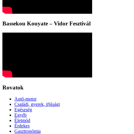
Bassekou Kouyate – Vidor Fesztivál
Rovatok
Autó-motor
Családi, gyerek, ifjúsági
Egészség
Egyéb
Életmód
Érdekes
Gasztronómia