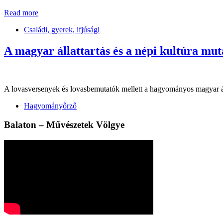
Read more
Családi, gyerek, ifjúsági
A magyar állattartás és a népi kultúra m
A lovasversenyek és lovasbemutatók mellett a hagyományos magyar áll
Hagyományőrző
Balaton – Művészetek Völgye