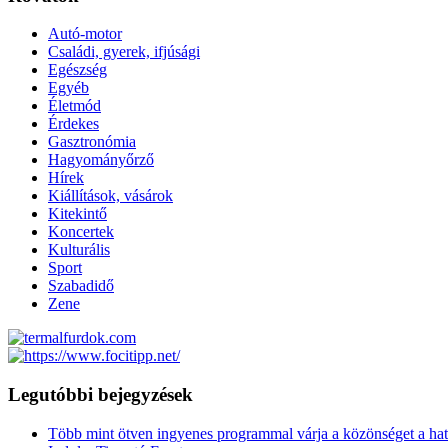
Autó-motor
Családi, gyerek, ifjúsági
Egészség
Egyéb
Életmód
Érdekes
Gasztronómia
Hagyományőrző
Hírek
Kiállítások, vásárok
Kitekintő
Koncertek
Kulturális
Sport
Szabadidő
Zene
Legutóbbi bejegyzések
Több mint ötven ingyenes programmal várja a közönséget a hat