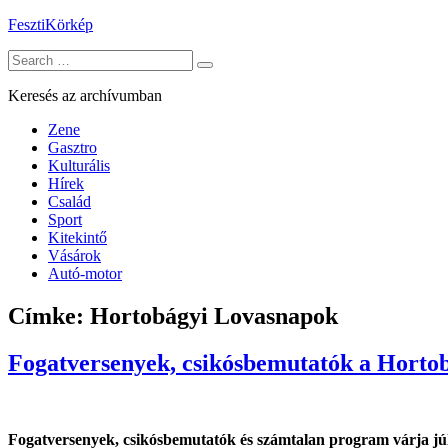
Skip
FesztiKörkép
to
Search
content
for:
Keresés az archívumban
Zene
Gasztro
Kulturális
Hírek
Család
Sport
Kitekintő
Vásárok
Autó-motor
Címke:
Hortobágyi Lovasnapok
Fogatversenyek, csikósbemutatók a Horto
Fogatversenyek, csikósbemutatók és számtalan program várja júl