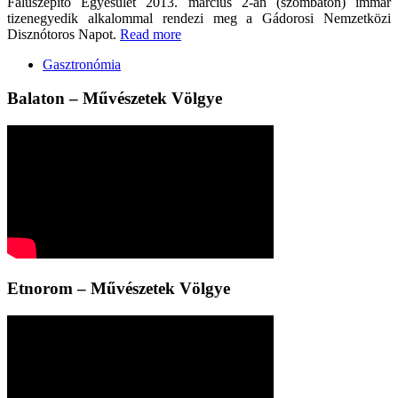
Faluszépítő Egyesület 2013. március 2-án (szombaton) immár
tizenegyedik alkalommal rendezi meg a Gádorosi Nemzetközi
Disznótoros Napot.
Read more
Gasztronómia
Balaton – Művészetek Völgye
Etnorom – Művészetek Völgye