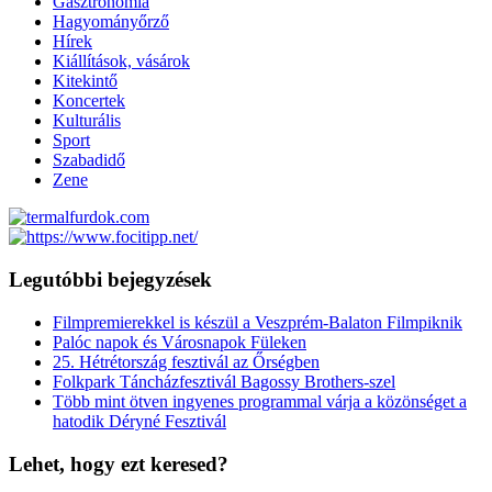
Gasztronómia
Hagyományőrző
Hírek
Kiállítások, vásárok
Kitekintő
Koncertek
Kulturális
Sport
Szabadidő
Zene
Legutóbbi bejegyzések
Filmpremierekkel is készül a Veszprém-Balaton Filmpiknik
Palóc napok és Városnapok Füleken
25. Hétrétország fesztivál az Őrségben
Folkpark Táncházfesztivál Bagossy Brothers-szel
Több mint ötven ingyenes programmal várja a közönséget a
hatodik Déryné Fesztivál
Lehet, hogy ezt keresed?