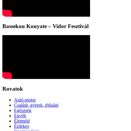
Bassekou Kouyate – Vidor Fesztivál
Rovatok
Autó-motor
Családi, gyerek, ifjúsági
Egészség
Egyéb
Életmód
Érdekes