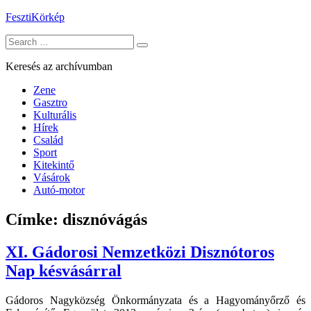
Skip
FesztiKörkép
to
Search
content
for:
Keresés az archívumban
Zene
Gasztro
Kulturális
Hírek
Család
Sport
Kitekintő
Vásárok
Autó-motor
Címke:
disznóvágás
XI. Gádorosi Nemzetközi Disznótoros
Nap késvásárral
Gádoros Nagyközség Önkormányzata és a Hagyományőrző és