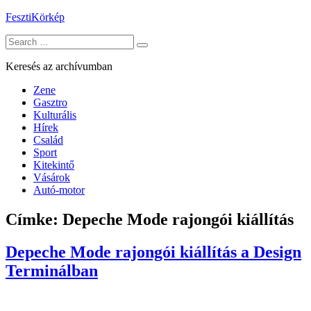
Skip
FesztiKörkép
to
Search
content
for:
Keresés az archívumban
Zene
Gasztro
Kulturális
Hírek
Család
Sport
Kitekintő
Vásárok
Autó-motor
Címke:
Depeche Mode rajongói kiállítás
Depeche Mode rajongói kiállítás a Design
Terminálban