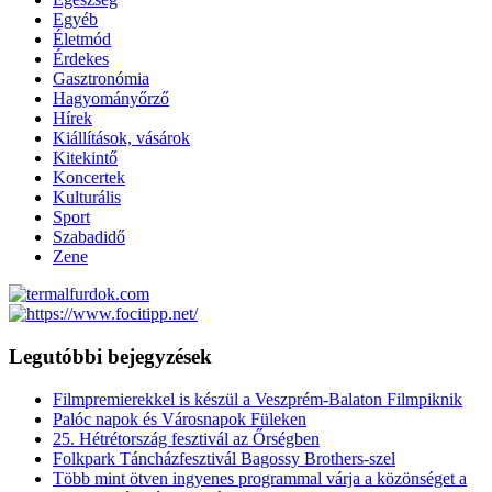
Egyéb
Életmód
Érdekes
Gasztronómia
Hagyományőrző
Hírek
Kiállítások, vásárok
Kitekintő
Koncertek
Kulturális
Sport
Szabadidő
Zene
Legutóbbi bejegyzések
Filmpremierekkel is készül a Veszprém-Balaton Filmpiknik
Palóc napok és Városnapok Füleken
25. Hétrétország fesztivál az Őrségben
Folkpark Táncházfesztivál Bagossy Brothers-szel
Több mint ötven ingyenes programmal várja a közönséget a