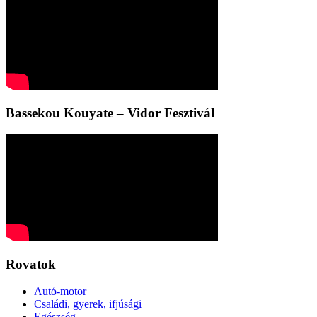
Bassekou Kouyate – Vidor Fesztivál
Rovatok
Autó-motor
Családi, gyerek, ifjúsági
Egészség