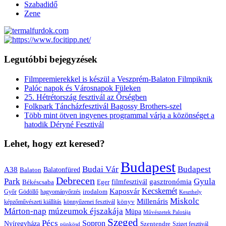
Szabadidő
Zene
Legutóbbi bejegyzések
Filmpremierekkel is készül a Veszprém-Balaton Filmpiknik
Palóc napok és Városnapok Füleken
25. Hétrétország fesztivál az Őrségben
Folkpark Táncházfesztivál Bagossy Brothers-szel
Több mint ötven ingyenes programmal várja a közönséget a
hatodik Déryné Fesztivál
Lehet, hogy ezt keresed?
Budapest
Budai Vár
Budapest
A38
Balaton
Balatonfüred
Debrecen
Park
Gyula
gasztronómia
filmfesztivál
Békéscsaba
Eger
Kaposvár
Kecskemét
irodalom
hagyományőrzés
Győr
Gödöllő
Keszthely
Miskolc
Millenáris
könyv
képzőművészeti kiállítás
könnyűzenei fesztivál
Márton-nap
múzeumok éjszakája
Müpa
Művészetek Palotája
Szeged
Pécs
Sopron
Nyíregyháza
Szentendre
Sziget fesztivál
pünkösd