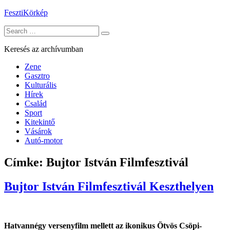
Skip
FesztiKörkép
to
Search
content
for:
Keresés az archívumban
Zene
Gasztro
Kulturális
Hírek
Család
Sport
Kitekintő
Vásárok
Autó-motor
Címke:
Bujtor István Filmfesztivál
Bujtor István Filmfesztivál Keszthelyen
Hatvannégy versenyfilm mellett az ikonikus Ötvös Csöpi-