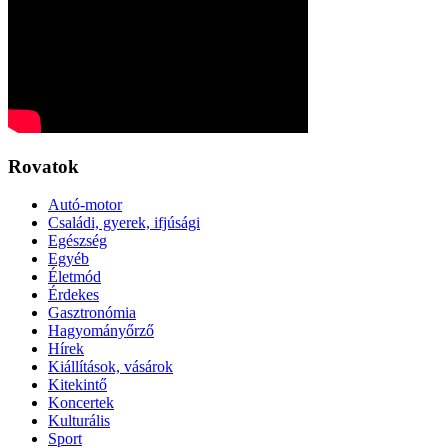
Rovatok
Autó-motor
Családi, gyerek, ifjúsági
Egészség
Egyéb
Életmód
Érdekes
Gasztronómia
Hagyományőrző
Hírek
Kiállítások, vásárok
Kitekintő
Koncertek
Kulturális
Sport