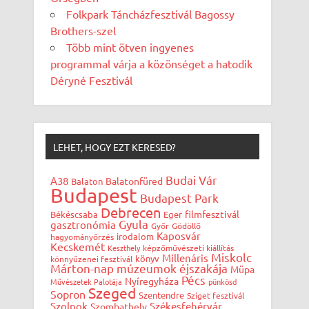
Folkpark Táncházfesztivál Bagossy
Brothers-szel
Több mint ötven ingyenes
programmal várja a közönséget a hatodik
Déryné Fesztivál
LEHET, HOGY EZT KERESED?
Budai Vár
A38
Balatonfüred
Balaton
Budapest
Budapest Park
Debrecen
filmfesztivál
Békéscsaba
Eger
Gyula
gasztronómia
Győr
Gödöllő
Kaposvár
irodalom
hagyományőrzés
Kecskemét
Keszthely
képzőművészeti kiállítás
Miskolc
Millenáris
könyv
könnyűzenei fesztivál
Márton-nap
múzeumok éjszakája
Müpa
Pécs
Nyíregyháza
Művészetek Palotája
pünkösd
Szeged
Sopron
Szentendre
Sziget fesztivál
Szolnok
Székesfehérvár
Szombathely