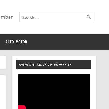
vumban
AUTÓ-MOTOR
BALATON – MŰVÉSZETEK VÖLGYE