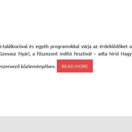
ó-találkozóval és egyéb programokkal várja az érdeklődőket a
evasz Nyár!, a főszezont indító fesztivál – adta hírül Nagy
yszervező közleményében.
READ MORE