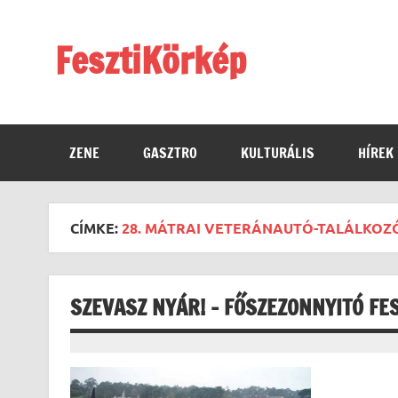
Skip
to
content
FesztiKörkép
ZENE
GASZTRO
KULTURÁLIS
HÍREK
CÍMKE:
28. MÁTRAI VETERÁNAUTÓ-TALÁLKOZ
SZEVASZ NYÁR! – FŐSZEZONNYITÓ F