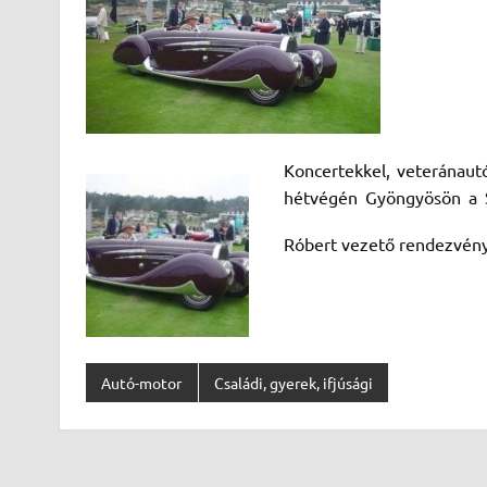
Koncertekkel, veteránaut
hétvégén Gyöngyösön a Sz
Róbert vezető rendezvén
Autó-motor
Családi, gyerek, ifjúsági