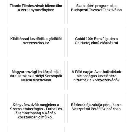
Titanic Filmfesztivál: kilenc film
Szabadtéri programok a
a versenymezőnyben
Budapesti Tavaszi Fesztiválon
Kiállítással kezdődik a gödöllői
Gobbi 100: Beszélgetés a
szecessziós év
Csirkefej című előadásról
Magyarországi és kárpátaljai
A Föld napja: Az e-hulladékok
társulatok az erdélyi Sorompók
biztonságos kezelésére
Nélkül fesztiválon
biztatnak a környezetvédők
Könyvfesztivál: megjelent a
Bérletek éjszakája pénteken a
Szoros emberfogás - Futball és
Veszprémi Petőfi Színházban
állambiztonság a Kádár-
korszakban című kö...