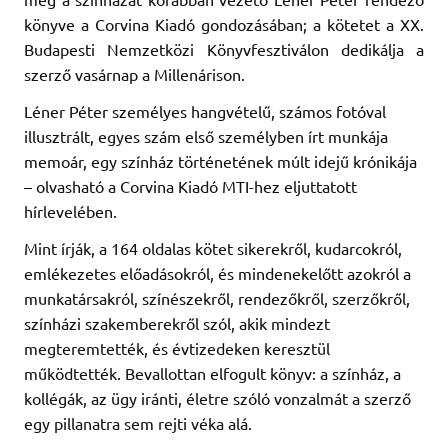
könyve a Corvina Kiadó gondozásában; a kötetet a XX.
Budapesti Nemzetközi Könyvfesztiválon dedikálja a
szerző vasárnap a Millenárison.
Léner Péter személyes hangvételű, számos fotóval
illusztrált, egyes szám első személyben írt munkája
memoár, egy színház történetének múlt idejű krónikája
– olvasható a Corvina Kiadó MTI-hez eljuttatott
hírlevelében.
Mint írják, a 164 oldalas kötet sikerekről, kudarcokról,
emlékezetes előadásokról, és mindenekelőtt azokról a
munkatársakról, színészekről, rendezőkről, szerzőkről,
színházi szakemberekről szól, akik mindezt
megteremtették, és évtizedeken keresztül
működtették. Bevallottan elfogult könyv: a színház, a
kollégák, az ügy iránti, életre szóló vonzalmát a szerző
egy pillanatra sem rejti véka alá.