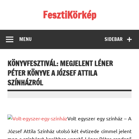
Skip
to
FesztiKörkép
content
MENU
SIDEBAR
KÖNYVFESZTIVÁL: MEGJELENT LÉNER
PÉTER KÖNYVE A JÓZSEF ATTILA
SZÍNHÁZRÓL
Volt egyszer egy színház – A
József Attila Színház utolsó két évtizede címmel jelent
meg a színházat korábban vezető Léner Péter rendező