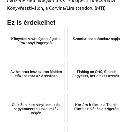
évtizede című könyvét a XX. Budapesti Nemzetközi
Könyvfesztiválon, a Corvina/Líra standon. (MTI)
Ez is érdekelhet
Könyvfesztivál: újdonságok a
Szombaton: a táncház napja
Pozsonyi Pagonytól
Az Anthrax lesz az Iron Maiden
Fishing on Orfű, Sound:
előzenekara az Arénában
Jegyeket, bérleteket tessék!
Csík Zenekar: vinyl-lemez és
Kortárs ír filmek a Titanic
nagykoncert a jubileumi év
Filmfesztivál Zöld szigetén
végén