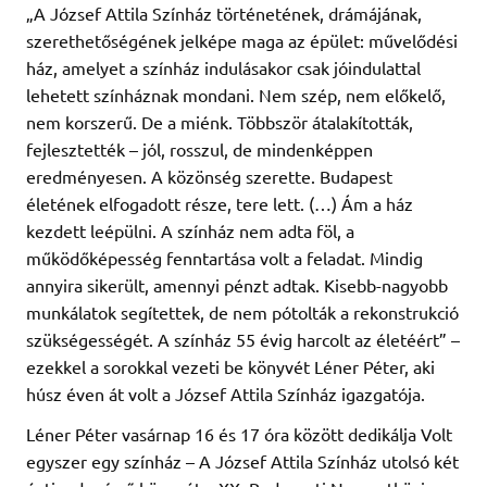
„A József Attila Színház történetének, drámájának,
szerethetőségének jelképe maga az épület: művelődési
ház, amelyet a színház indulásakor csak jóindulattal
lehetett színháznak mondani. Nem szép, nem előkelő,
nem korszerű. De a miénk. Többször átalakították,
fejlesztették – jól, rosszul, de mindenképpen
eredményesen. A közönség szerette. Budapest
életének elfogadott része, tere lett. (…) Ám a ház
kezdett leépülni. A színház nem adta föl, a
működőképesség fenntartása volt a feladat. Mindig
annyira sikerült, amennyi pénzt adtak. Kisebb-nagyobb
munkálatok segítettek, de nem pótolták a rekonstrukció
szükségességét. A színház 55 évig harcolt az életéért” –
ezekkel a sorokkal vezeti be könyvét Léner Péter, aki
húsz éven át volt a József Attila Színház igazgatója.
Léner Péter vasárnap 16 és 17 óra között dedikálja Volt
egyszer egy színház – A József Attila Színház utolsó két