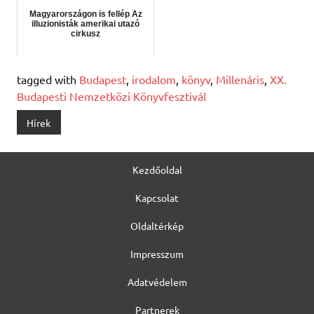
Magyarországon is fellép Az
illuzionisták amerikai utazó
cirkusz
tagged with
Budapest
,
irodalom
,
könyv
,
Millenáris
,
XX.
Budapesti Nemzetközi Könyvfesztivál
Hírek
Kezdőoldal
Kapcsolat
Oldaltérkép
Impresszum
Adatvédelem
Partnerek