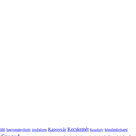
Kaposvár
Kecskemét
irodalom
hagyományőrzés
képzőművészeti
öllő
Keszthely