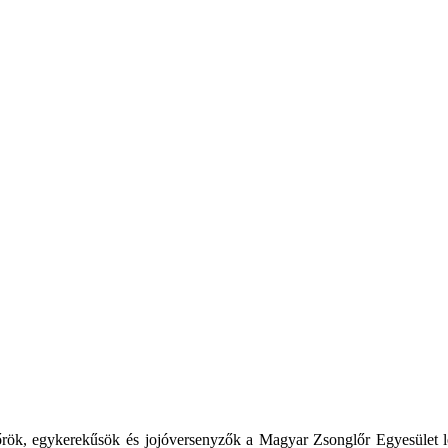
lőrök, egykerekűsök és jojóversenyzők a Magyar Zsonglőr Egyesület 