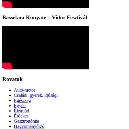
Bassekou Kouyate – Vidor Fesztivál
Rovatok
Autó-motor
Családi, gyerek, ifjúsági
Egészség
Egyéb
Életmód
Érdekes
Gasztronómia
Hagyományőrző