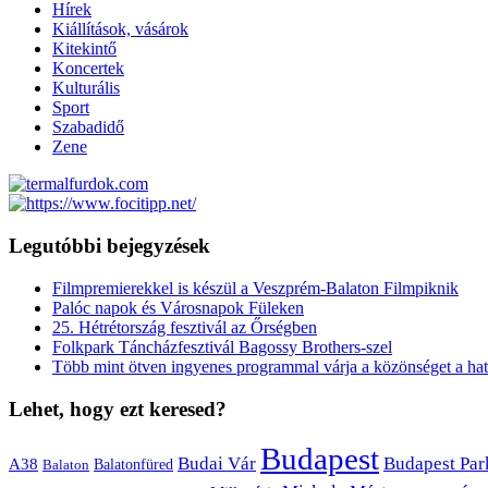
Hírek
Kiállítások, vásárok
Kitekintő
Koncertek
Kulturális
Sport
Szabadidő
Zene
Legutóbbi bejegyzések
Filmpremierekkel is készül a Veszprém-Balaton Filmpiknik
Palóc napok és Városnapok Füleken
25. Hétrétország fesztivál az Őrségben
Folkpark Táncházfesztivál Bagossy Brothers-szel
Több mint ötven ingyenes programmal várja a közönséget a hat
Lehet, hogy ezt keresed?
Budapest
Budai Vár
Budapest Par
A38
Balaton
Balatonfüred