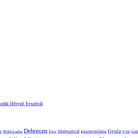
odik Déryné Fesztivál
Debrecen
k
Gyula
gasztronómia
filmfesztivál
Békéscsaba
Eger
Győr
Göd