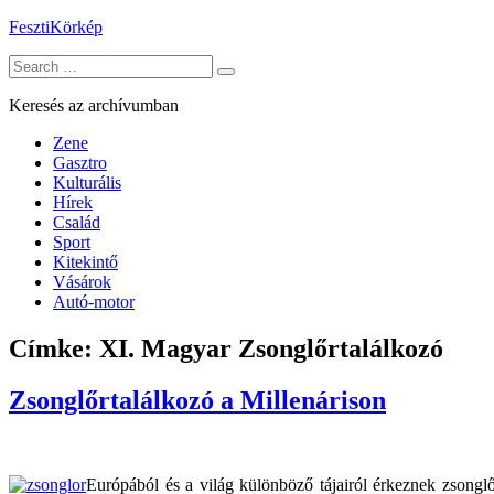
Skip
FesztiKörkép
to
Search
content
for:
Keresés az archívumban
Zene
Gasztro
Kulturális
Hírek
Család
Sport
Kitekintő
Vásárok
Autó-motor
Címke:
XI. Magyar Zsonglőrtalálkozó
Zsonglőrtalálkozó a Millenárison
Európából és a világ különböző tájairól érkeznek zsong