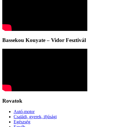
Bassekou Kouyate – Vidor Fesztivál
Rovatok
Autó-motor
Családi, gyerek, ifjúsági
Egészség
Egyéb