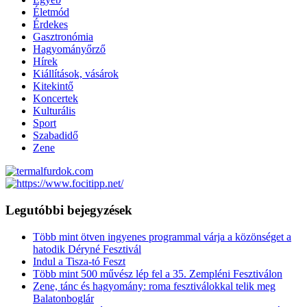
Életmód
Érdekes
Gasztronómia
Hagyományőrző
Hírek
Kiállítások, vásárok
Kitekintő
Koncertek
Kulturális
Sport
Szabadidő
Zene
Legutóbbi bejegyzések
Több mint ötven ingyenes programmal várja a közönséget a
hatodik Déryné Fesztivál
Indul a Tisza-tó Feszt
Több mint 500 művész lép fel a 35. Zempléni Fesztiválon
Zene, tánc és hagyomány: roma fesztiválokkal telik meg
Balatonboglár