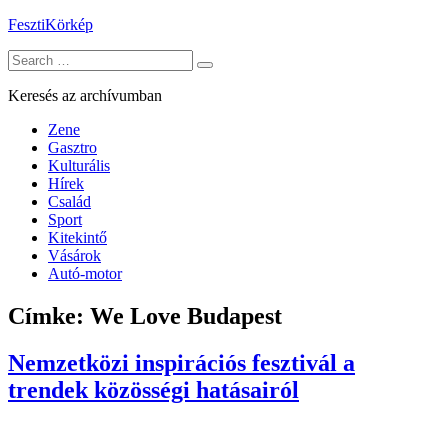
Skip
FesztiKörkép
to
Search
content
for:
Keresés az archívumban
Zene
Gasztro
Kulturális
Hírek
Család
Sport
Kitekintő
Vásárok
Autó-motor
Címke:
We Love Budapest
Nemzetközi inspirációs fesztivál a
trendek közösségi hatásairól