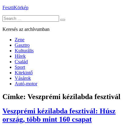
Skip
FesztiKörkép
to
Search
content
for:
Keresés az archívumban
Zene
Gasztro
Kulturális
Hírek
Család
Sport
Kitekintő
Vásárok
Autó-motor
Címke:
Veszprémi kézilabda fesztivál
Veszprémi kézilabda fesztivál: Húsz
ország, több mint 160 csapat