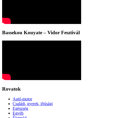
Bassekou Kouyate – Vidor Fesztivál
Rovatok
Autó-motor
Családi, gyerek, ifjúsági
Egészség
Egyéb
Életmód