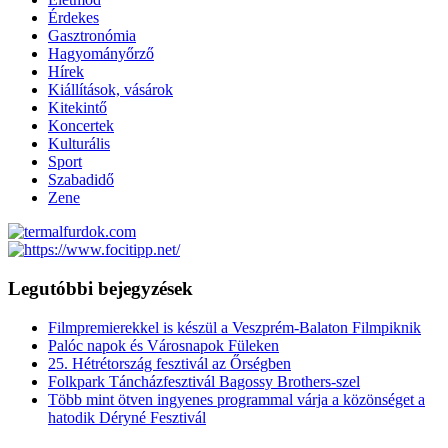
Érdekes
Gasztronómia
Hagyományőrző
Hírek
Kiállítások, vásárok
Kitekintő
Koncertek
Kulturális
Sport
Szabadidő
Zene
Legutóbbi bejegyzések
Filmpremierekkel is készül a Veszprém-Balaton Filmpiknik
Palóc napok és Városnapok Füleken
25. Hétrétország fesztivál az Őrségben
Folkpark Táncházfesztivál Bagossy Brothers-szel
Több mint ötven ingyenes programmal várja a közönséget a
hatodik Déryné Fesztivál