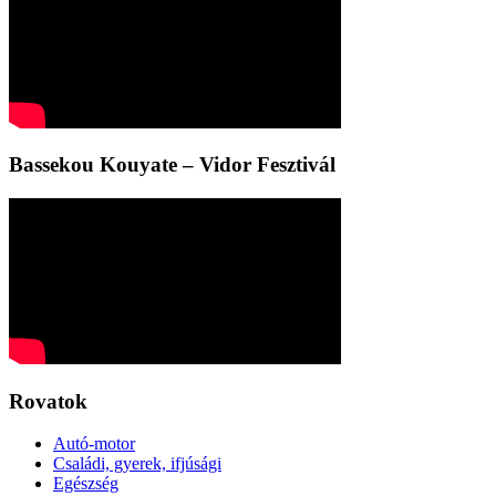
Bassekou Kouyate – Vidor Fesztivál
Rovatok
Autó-motor
Családi, gyerek, ifjúsági
Egészség