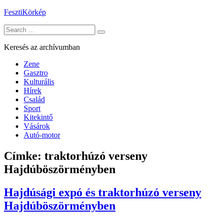
Skip
FesztiKörkép
to
Search
content
for:
Keresés az archívumban
Zene
Gasztro
Kulturális
Hírek
Család
Sport
Kitekintő
Vásárok
Autó-motor
Címke:
traktorhúzó verseny
Hajdúböszörményben
Hajdúsági expó és traktorhúzó verseny
Hajdúböszörményben