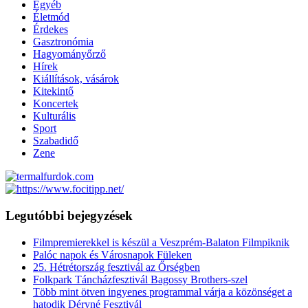
Egyéb
Életmód
Érdekes
Gasztronómia
Hagyományőrző
Hírek
Kiállítások, vásárok
Kitekintő
Koncertek
Kulturális
Sport
Szabadidő
Zene
Legutóbbi bejegyzések
Filmpremierekkel is készül a Veszprém-Balaton Filmpiknik
Palóc napok és Városnapok Füleken
25. Hétrétország fesztivál az Őrségben
Folkpark Táncházfesztivál Bagossy Brothers-szel
Több mint ötven ingyenes programmal várja a közönséget a
hatodik Déryné Fesztivál