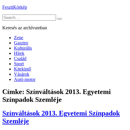
Skip
FesztiKörkép
to
Search
content
for:
Keresés az archívumban
Zene
Gasztro
Kulturális
Hírek
Család
Sport
Kitekintő
Vásárok
Autó-motor
Címke:
Színváltások 2013. Egyetemi
Színpadok Szemléje
Színváltások 2013. Egyetemi Színpadok
Szemléje