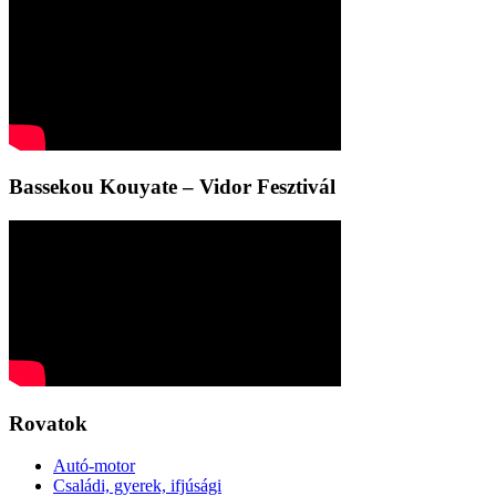
Bassekou Kouyate – Vidor Fesztivál
Rovatok
Autó-motor
Családi, gyerek, ifjúsági