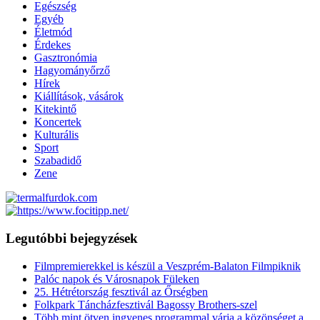
Egészség
Egyéb
Életmód
Érdekes
Gasztronómia
Hagyományőrző
Hírek
Kiállítások, vásárok
Kitekintő
Koncertek
Kulturális
Sport
Szabadidő
Zene
Legutóbbi bejegyzések
Filmpremierekkel is készül a Veszprém-Balaton Filmpiknik
Palóc napok és Városnapok Füleken
25. Hétrétország fesztivál az Őrségben
Folkpark Táncházfesztivál Bagossy Brothers-szel
Több mint ötven ingyenes programmal várja a közönséget a