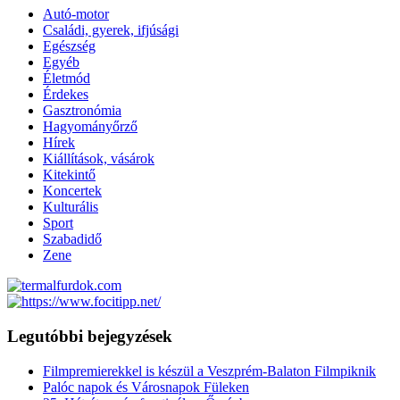
Autó-motor
Családi, gyerek, ifjúsági
Egészség
Egyéb
Életmód
Érdekes
Gasztronómia
Hagyományőrző
Hírek
Kiállítások, vásárok
Kitekintő
Koncertek
Kulturális
Sport
Szabadidő
Zene
Legutóbbi bejegyzések
Filmpremierekkel is készül a Veszprém-Balaton Filmpiknik
Palóc napok és Városnapok Füleken