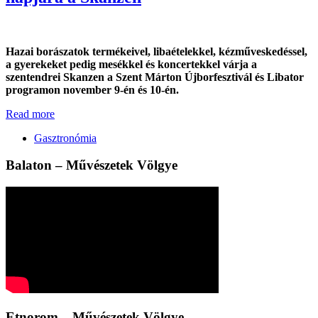
Hazai borászatok termékeivel, libaételekkel, kézműveskedéssel,
a gyerekeket pedig mesékkel és koncertekkel várja a
szentendrei Skanzen a Szent Márton Újborfesztivál és Libator
programon november 9-én és 10-én.
Read more
Gasztronómia
Balaton – Művészetek Völgye
Etnorom – Művészetek Völgye