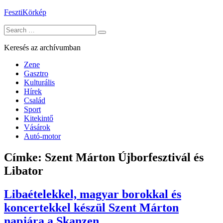
Skip
FesztiKörkép
to
Search
content
for:
Keresés az archívumban
Zene
Gasztro
Kulturális
Hírek
Család
Sport
Kitekintő
Vásárok
Autó-motor
Címke:
Szent Márton Újborfesztivál és
Libator
Libaételekkel, magyar borokkal és
koncertekkel készül Szent Márton
napjára a Skanzen