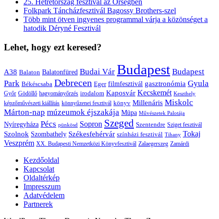
25. Hétrétország fesztivál az Őrségben
Folkpark Táncházfesztivál Bagossy Brothers-szel
Több mint ötven ingyenes programmal várja a közönséget a
hatodik Déryné Fesztivál
Lehet, hogy ezt keresed?
Budapest
Budai Vár
Budapest
A38
Balaton
Balatonfüred
Debrecen
Park
Gyula
gasztronómia
filmfesztivál
Békéscsaba
Eger
Kaposvár
Kecskemét
irodalom
hagyományőrzés
Győr
Gödöllő
Keszthely
Miskolc
Millenáris
könyv
képzőművészeti kiállítás
könnyűzenei fesztivál
Márton-nap
múzeumok éjszakája
Müpa
Művészetek Palotája
Szeged
Pécs
Sopron
Nyíregyháza
Szentendre
Sziget fesztivál
pünkösd
Székesfehérvár
Tokaj
Szolnok
Szombathely
színházi fesztivál
Tihany
Veszprém
XX. Budapesti Nemzetközi Könyvfesztivál
Zalaegerszeg
Zamárdi
Kezdőoldal
Kapcsolat
Oldaltérkép
Impresszum
Adatvédelem
Partnerek