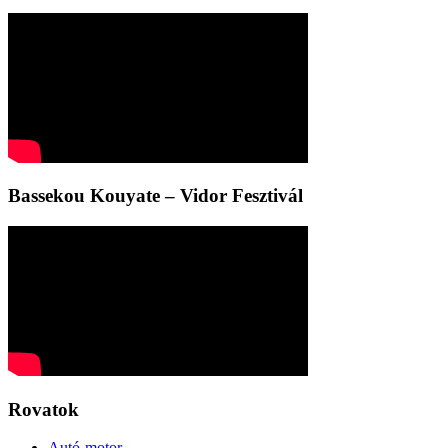
Bassekou Kouyate – Vidor Fesztivál
Rovatok
Autó-motor