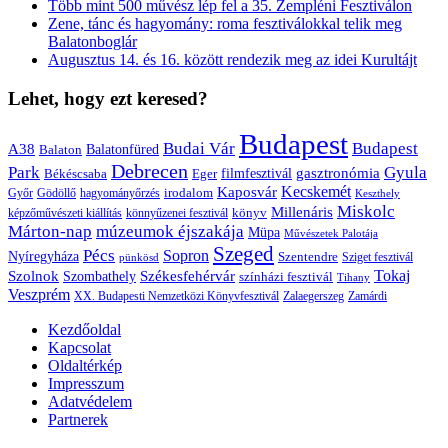
Több mint 500 művész lép fel a 35. Zempléni Fesztiválon
Zene, tánc és hagyomány: roma fesztiválokkal telik meg
Balatonboglár
Augusztus 14. és 16. között rendezik meg az idei Kurultájt
Lehet, hogy ezt keresed?
Budapest
Budai Vár
Budapest
A38
Balaton
Balatonfüred
Debrecen
Park
Gyula
gasztronómia
filmfesztivál
Békéscsaba
Eger
Kaposvár
Kecskemét
irodalom
hagyományőrzés
Győr
Gödöllő
Keszthely
Miskolc
Millenáris
könyv
képzőművészeti kiállítás
könnyűzenei fesztivál
Márton-nap
múzeumok éjszakája
Müpa
Művészetek Palotája
Szeged
Pécs
Sopron
Nyíregyháza
Szentendre
Sziget fesztivál
pünkösd
Székesfehérvár
Tokaj
Szolnok
Szombathely
színházi fesztivál
Tihany
Veszprém
XX. Budapesti Nemzetközi Könyvfesztivál
Zalaegerszeg
Zamárdi
Kezdőoldal
Kapcsolat
Oldaltérkép
Impresszum
Adatvédelem
Partnerek