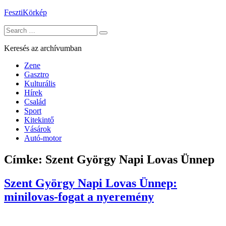
Skip
FesztiKörkép
to
Search
content
for:
Keresés az archívumban
Zene
Gasztro
Kulturális
Hírek
Család
Sport
Kitekintő
Vásárok
Autó-motor
Címke:
Szent György Napi Lovas Ünnep
Szent György Napi Lovas Ünnep:
minilovas-fogat a nyeremény