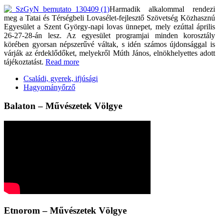
Harmadik alkalommal rendezi
meg a Tatai és Térségbeli Lovasélet-fejlesztő Szövetség Közhasznú
Egyesület a Szent György-napi lovas ünnepet, mely ezúttal április
26-27-28-án lesz. Az egyesület programjai minden korosztály
körében gyorsan népszerűvé váltak, s idén számos újdonsággal is
várják az érdeklődőket, melyekről Múth János, elnökhelyettes adott
tájékoztatást.
Read more
Családi, gyerek, ifjúsági
Hagyományőrző
Balaton – Művészetek Völgye
Etnorom – Művészetek Völgye