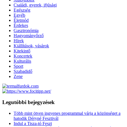
Családi, gyerek, ifjúsági
Egészség
Egyéb
Életmód
Érdekes
Gasztronómia
Hagyományőrző
Hírek
Kiállítások, vásárok
Kitekintő
Koncertek
Kulturális
Sport
Szabadidő
Zene
Legutóbbi bejegyzések
Több mint ötven ingyenes programmal várja a közönséget a
hatodik Déryné Fesztivál
Indul a Tisza-tó Feszt