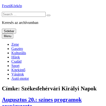
Skip
FesztiKörkép
to
Search
content
for:
Keresés az archívumban
Sidebar
Menu
Zene
Gasztro
Kulturális
Hírek
Család
Sport
Kitekintő
Vásárok
Autó-motor
Címke:
Székesfehérvári Királyi Napok
Augusztus 20.: színes programok
országszerte