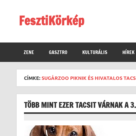
Skip
to
content
FesztiKörkép
ZENE
GASZTRO
KULTURÁLIS
HÍREK
CÍMKE:
SUGÁRZOO PIKNIK ÉS HIVATALOS TAC
TÖBB MINT EZER TACSIT VÁRNAK A 3