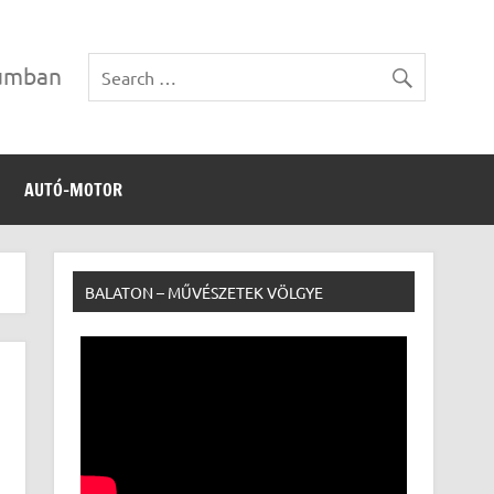
vumban
AUTÓ-MOTOR
BALATON – MŰVÉSZETEK VÖLGYE