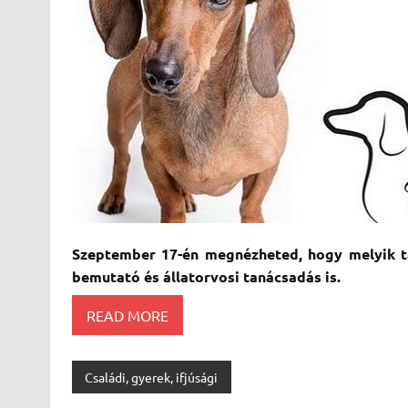
Szeptember 17-én megnézheted, hogy melyik t
bemutató és állatorvosi tanácsadás is.
READ MORE
Családi, gyerek, ifjúsági