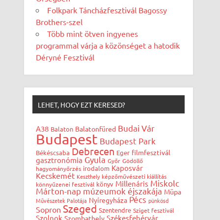
Folkpark Táncházfesztivál Bagossy
Brothers-szel
Több mint ötven ingyenes
programmal várja a közönséget a hatodik
Déryné Fesztivál
LEHET, HOGY EZT KERESED?
Budai Vár
A38
Balatonfüred
Balaton
Budapest
Budapest Park
Debrecen
filmfesztivál
Békéscsaba
Eger
Gyula
gasztronómia
Győr
Gödöllő
Kaposvár
irodalom
hagyományőrzés
Kecskemét
Keszthely
képzőművészeti kiállítás
Miskolc
Millenáris
könyv
könnyűzenei fesztivál
Márton-nap
múzeumok éjszakája
Müpa
Pécs
Nyíregyháza
Művészetek Palotája
pünkösd
Szeged
Sopron
Szentendre
Sziget fesztivál
Szolnok
Székesfehérvár
Szombathely