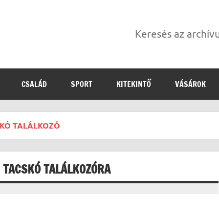
Keresés az archí
CSALÁD
SPORT
KITEKINTŐ
VÁSÁROK
SKÓ TALÁLKOZÓ
. TACSKÓ TALÁLKOZÓRA