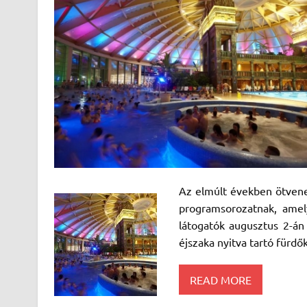
Az elmúlt években ötvenez
programsorozatnak, amel
látogatók augusztus 2-án
éjszaka nyitva tartó fürdők
READ MORE