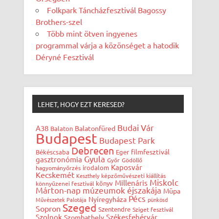
Folkpark Táncházfesztivál Bagossy
Brothers-szel
Több mint ötven ingyenes
programmal várja a közönséget a hatodik
Déryné Fesztivál
LEHET, HOGY EZT KERESED?
Budai Vár
A38
Balatonfüred
Balaton
Budapest
Budapest Park
Debrecen
filmfesztivál
Békéscsaba
Eger
Gyula
gasztronómia
Győr
Gödöllő
Kaposvár
irodalom
hagyományőrzés
Kecskemét
Keszthely
képzőművészeti kiállítás
Miskolc
Millenáris
könyv
könnyűzenei fesztivál
Márton-nap
múzeumok éjszakája
Müpa
Pécs
Nyíregyháza
Művészetek Palotája
pünkösd
Szeged
Sopron
Szentendre
Sziget fesztivál
Szolnok
Székesfehérvár
Szombathely