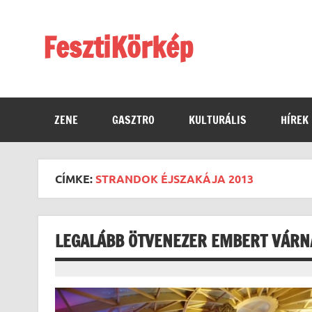
Skip
to
content
FesztiKörkép
ZENE
GASZTRO
KULTURÁLIS
HÍREK
CÍMKE:
STRANDOK ÉJSZAKÁJA 2013
LEGALÁBB ÖTVENEZER EMBERT VÁRNA