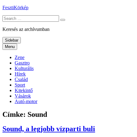
Skip
FesztiKörkép
to
Search
content
for:
Keresés az archívumban
Sidebar
Menu
Zene
Gasztro
Kulturális
Hírek
Család
Sport
Kitekintő
Vásárok
Autó-motor
Címke:
Sound
Sound, a legjobb vízparti buli