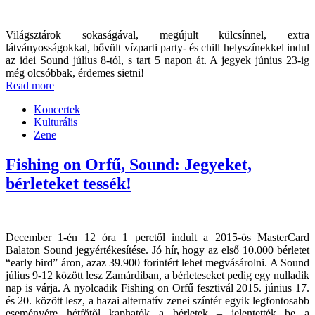
Világsztárok sokaságával, megújult külcsínnel, extra
látványosságokkal, bővült vízparti party- és chill helyszínekkel indul
az idei Sound július 8-tól, s tart 5 napon át. A jegyek június 23-ig
még olcsóbbak, érdemes sietni!
Read more
Koncertek
Kulturális
Zene
Fishing on Orfű, Sound: Jegyeket,
bérleteket tessék!
December 1-én 12 óra 1 perctől indult a 2015-ös MasterCard
Balaton Sound jegyértékesítése. Jó hír, hogy az első 10.000 bérletet
“early bird” áron, azaz 39.900 forintért lehet megvásárolni. A Sound
július 9-12 között lesz Zamárdiban, a bérleteseket pedig egy nulladik
nap is várja. A nyolcadik Fishing on Orfű fesztivál 2015. június 17.
és 20. között lesz, a hazai alternatív zenei színtér egyik legfontosabb
eseményére hétfőtől kaphatók a bérletek – jelentették be a