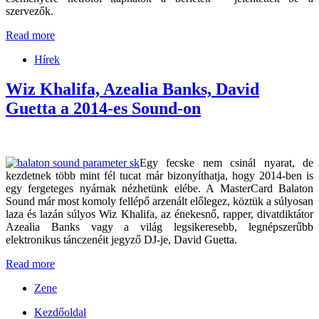
szervezők.
Read more
Hírek
Wiz Khalifa, Azealia Banks, David
Guetta a 2014-es Sound-on
Egy fecske nem csinál nyarat, de
kezdetnek több mint fél tucat már bizonyíthatja, hogy 2014-ben is
egy fergeteges nyárnak nézhetünk elébe. A MasterCard Balaton
Sound már most komoly fellépő arzenált előlegez, köztük a súlyosan
laza és lazán súlyos Wiz Khalifa, az énekesnő, rapper, divatdiktátor
Azealia Banks vagy a világ legsikeresebb, legnépszerűbb
elektronikus tánczenéit jegyző DJ-je, David Guetta.
Read more
Zene
Kezdőoldal