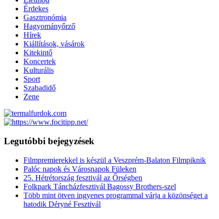
Érdekes
Gasztronómia
Hagyományőrző
Hírek
Kiállítások, vásárok
Kitekintő
Koncertek
Kulturális
Sport
Szabadidő
Zene
Legutóbbi bejegyzések
Filmpremierekkel is készül a Veszprém-Balaton Filmpiknik
Palóc napok és Városnapok Füleken
25. Hétrétország fesztivál az Őrségben
Folkpark Táncházfesztivál Bagossy Brothers-szel
Több mint ötven ingyenes programmal várja a közönséget a
hatodik Déryné Fesztivál