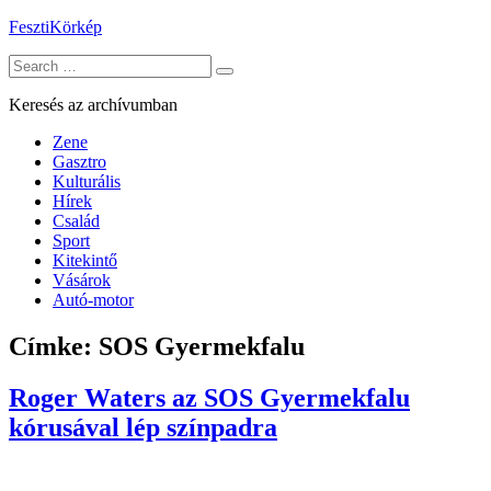
Skip
FesztiKörkép
to
Search
content
for:
Keresés az archívumban
Zene
Gasztro
Kulturális
Hírek
Család
Sport
Kitekintő
Vásárok
Autó-motor
Címke:
SOS Gyermekfalu
Roger Waters az SOS Gyermekfalu
kórusával lép színpadra