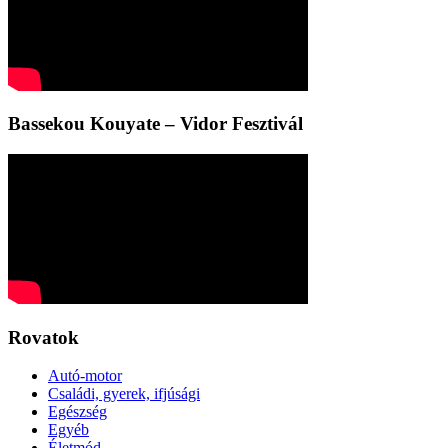
Bassekou Kouyate – Vidor Fesztivál
Rovatok
Autó-motor
Családi, gyerek, ifjúsági
Egészség
Egyéb
Életmód