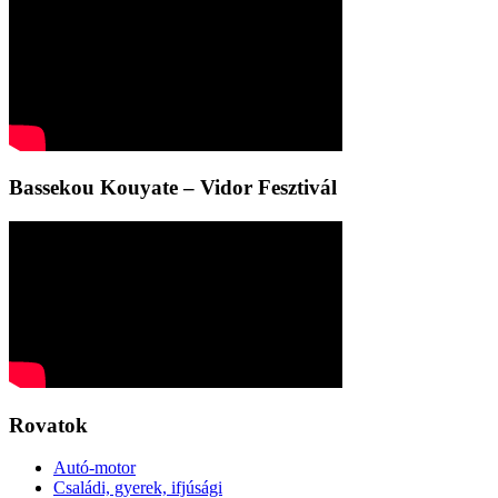
Bassekou Kouyate – Vidor Fesztivál
Rovatok
Autó-motor
Családi, gyerek, ifjúsági