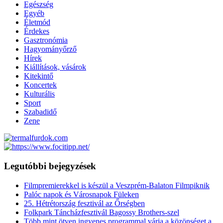
Egészség
Egyéb
Életmód
Érdekes
Gasztronómia
Hagyományőrző
Hírek
Kiállítások, vásárok
Kitekintő
Koncertek
Kulturális
Sport
Szabadidő
Zene
Legutóbbi bejegyzések
Filmpremierekkel is készül a Veszprém-Balaton Filmpiknik
Palóc napok és Városnapok Füleken
25. Hétrétország fesztivál az Őrségben
Folkpark Táncházfesztivál Bagossy Brothers-szel
Több mint ötven ingyenes programmal várja a közönséget a