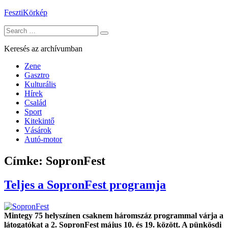
Skip
FesztiKörkép
to
Search
content
for:
Keresés az archívumban
Zene
Gasztro
Kulturális
Hírek
Család
Sport
Kitekintő
Vásárok
Autó-motor
Címke:
SopronFest
Teljes a SopronFest programja
Mintegy 75 helyszínen csaknem háromszáz programmal várja a
látogatókat a 2. SopronFest május 10. és 19. között. A pünkösdi