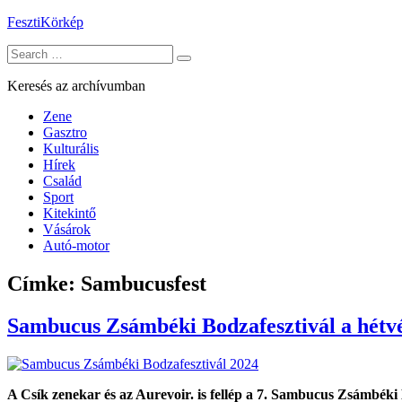
Skip
FesztiKörkép
to
Search
content
for:
Keresés az archívumban
Zene
Gasztro
Kulturális
Hírek
Család
Sport
Kitekintő
Vásárok
Autó-motor
Címke:
Sambucusfest
Sambucus Zsámbéki Bodzafesztivál a hétv
A Csík zenekar és az Aurevoir. is fellép a 7. Sambucus Zsámbéki 