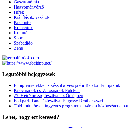
Gasztronómia
Hagyományőrző
Hírek
Kiállítások, vásárok
Kitekintő
Koncertek
Kulturális
Sport
Szabadidő
Zene
Legutóbbi bejegyzések
Filmpremierekkel is készül a Veszprém-Balaton Filmpiknik
Palóc napok és Városnapok Füleken
25. Hétrétország fesztivál az Őrségben
Folkpark Táncházfesztivál Bagossy Brothers-szel
Több mint ötven ingyenes programmal várja a közönséget a hat
Lehet, hogy ezt keresed?