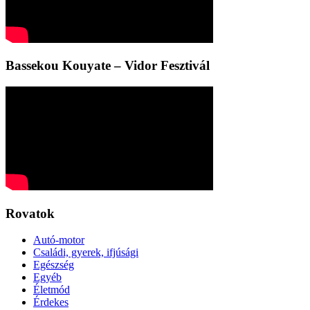
Bassekou Kouyate – Vidor Fesztivál
Rovatok
Autó-motor
Családi, gyerek, ifjúsági
Egészség
Egyéb
Életmód
Érdekes