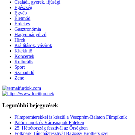
Családi, gyerek, ifjúsági
Egészség
Egyéb
Életmód
Érdekes
Gasztronómia
Hagyományőrző
Hírek
Kiállítások, vásárok
Kitekintő
Koncertek
Kulturális
Sport
Szabadidő
Zene
Legutóbbi bejegyzések
Filmpremierekkel is készül a Veszprém-Balaton Filmpiknik
Palóc napok és Városnapok Füleken
25. Hétrétország fesztivál az Őrségben
Folkpark Táncházfesztivál Bagossy Brothers-szel