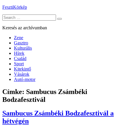
Skip
FesztiKörkép
to
Search
content
for:
Keresés az archívumban
Zene
Gasztro
Kulturális
Hírek
Család
Sport
Kitekintő
Vásárok
Autó-motor
Címke:
Sambucus Zsámbéki
Bodzafesztivál
Sambucus Zsámbéki Bodzafesztivál a
hétvégén