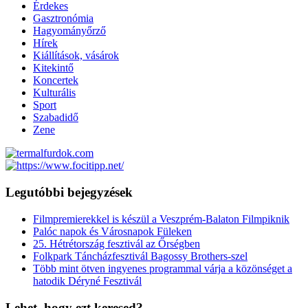
Érdekes
Gasztronómia
Hagyományőrző
Hírek
Kiállítások, vásárok
Kitekintő
Koncertek
Kulturális
Sport
Szabadidő
Zene
Legutóbbi bejegyzések
Filmpremierekkel is készül a Veszprém-Balaton Filmpiknik
Palóc napok és Városnapok Füleken
25. Hétrétország fesztivál az Őrségben
Folkpark Táncházfesztivál Bagossy Brothers-szel
Több mint ötven ingyenes programmal várja a közönséget a
hatodik Déryné Fesztivál
Lehet, hogy ezt keresed?