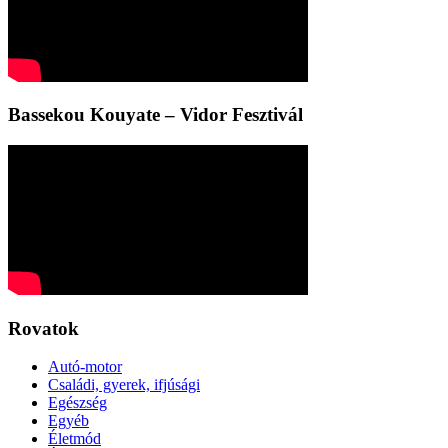
Bassekou Kouyate – Vidor Fesztivál
Rovatok
Autó-motor
Családi, gyerek, ifjúsági
Egészség
Egyéb
Életmód