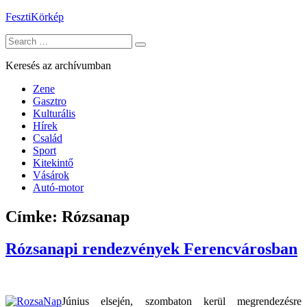
Skip
FesztiKörkép
to
Search
content
for:
Keresés az archívumban
Zene
Gasztro
Kulturális
Hírek
Család
Sport
Kitekintő
Vásárok
Autó-motor
Címke:
Rózsanap
Rózsanapi rendezvények Ferencvárosban
Június elsején, szombaton kerül megrendezésre