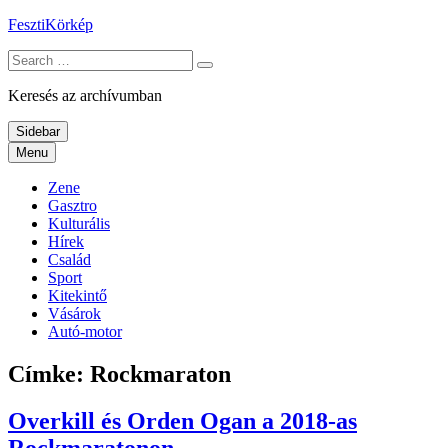
Skip
FesztiKörkép
to
Search
content
for:
Keresés az archívumban
Sidebar
Menu
Zene
Gasztro
Kulturális
Hírek
Család
Sport
Kitekintő
Vásárok
Autó-motor
Címke:
Rockmaraton
Overkill és Orden Ogan a 2018-as
Rockmaratonon