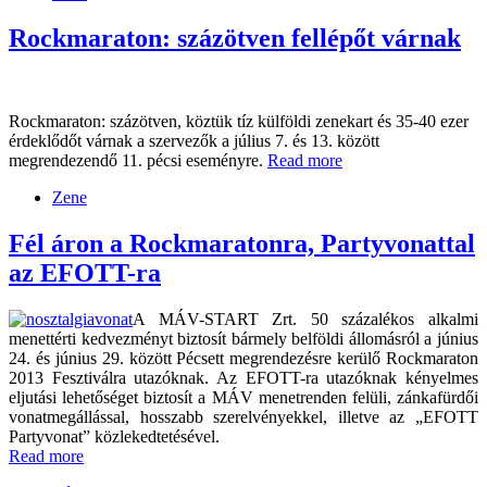
Rockmaraton: százötven fellépőt várnak
Rockmaraton: százötven, köztük tíz külföldi zenekart és 35-40 ezer
érdeklődőt várnak a szervezők a július 7. és 13. között
megrendezendő 11. pécsi eseményre.
Read more
Zene
Fél áron a Rockmaratonra, Partyvonattal
az EFOTT-ra
A MÁV-START Zrt. 50 százalékos alkalmi
menettérti kedvezményt biztosít bármely belföldi állomásról a június
24. és június 29. között Pécsett megrendezésre kerülő Rockmaraton
2013 Fesztiválra utazóknak. Az EFOTT-ra utazóknak kényelmes
eljutási lehetőséget biztosít a MÁV menetrenden felüli, zánkafürdői
vonatmegállással, hosszabb szerelvényekkel, illetve az „EFOTT
Partyvonat” közlekedtetésével.
Read more