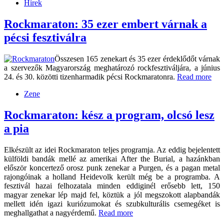
Hírek
Rockmaraton: 35 ezer embert várnak a
pécsi fesztiválra
Összesen 165 zenekart és 35 ezer érdeklődőt várnak
a szervezők Magyarország meghatározó rockfesztiváljára, a június
24. és 30. közötti tizenharmadik pécsi Rockmaratonra.
Read more
Zene
Rockmaraton: kész a program, olcsó lesz
a pia
Elkészült az idei Rockmaraton teljes programja. Az eddig bejelentett
külföldi bandák mellé az amerikai After the Burial, a hazánkban
először koncertező orosz punk zenekar a Purgen, és a pagan metal
rajongóinak a holland Heidevolk került még be a programba. A
fesztivál hazai felhozatala minden eddiginél erősebb lett, 150
magyar zenekar lép majd fel, köztük a jól megszokott alapbandák
mellett idén igazi kuriózumokat és szubkulturális csemegéket is
meghallgathat a nagyérdemű.
Read more