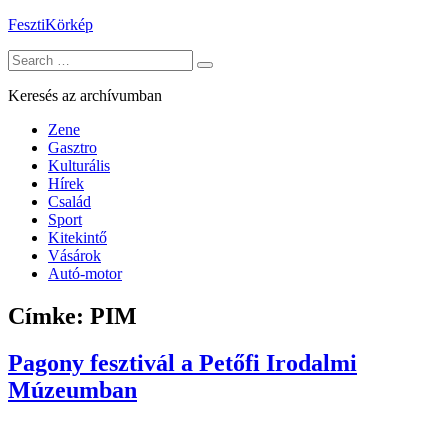
Skip
FesztiKörkép
to
Search
content
for:
Keresés az archívumban
Zene
Gasztro
Kulturális
Hírek
Család
Sport
Kitekintő
Vásárok
Autó-motor
Címke:
PIM
Pagony fesztivál a Petőfi Irodalmi
Múzeumban