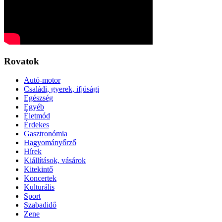
Rovatok
Autó-motor
Családi, gyerek, ifjúsági
Egészség
Egyéb
Életmód
Érdekes
Gasztronómia
Hagyományőrző
Hírek
Kiállítások, vásárok
Kitekintő
Koncertek
Kulturális
Sport
Szabadidő
Zene