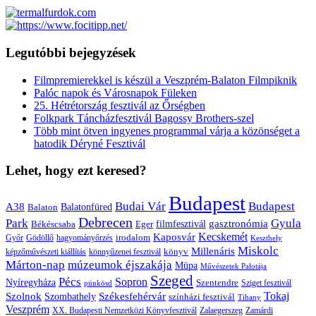
Legutóbbi bejegyzések
Filmpremierekkel is készül a Veszprém-Balaton Filmpiknik
Palóc napok és Városnapok Füleken
25. Hétrétország fesztivál az Őrségben
Folkpark Táncházfesztivál Bagossy Brothers-szel
Több mint ötven ingyenes programmal várja a közönséget a
hatodik Déryné Fesztivál
Lehet, hogy ezt keresed?
Budapest
Budai Vár
Budapest
A38
Balaton
Balatonfüred
Debrecen
Park
Gyula
gasztronómia
filmfesztivál
Békéscsaba
Eger
Kaposvár
Kecskemét
irodalom
hagyományőrzés
Győr
Gödöllő
Keszthely
Miskolc
Millenáris
könyv
képzőművészeti kiállítás
könnyűzenei fesztivál
Márton-nap
múzeumok éjszakája
Müpa
Művészetek Palotája
Szeged
Pécs
Sopron
Nyíregyháza
Szentendre
Sziget fesztivál
pünkösd
Székesfehérvár
Tokaj
Szolnok
Szombathely
színházi fesztivál
Tihany
Veszprém
XX. Budapesti Nemzetközi Könyvfesztivál
Zalaegerszeg
Zamárdi