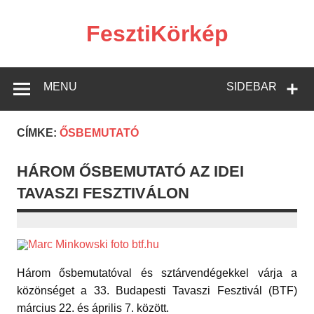
Skip
to
content
FesztiKörkép
MENU
SIDEBAR
CÍMKE:
ŐSBEMUTATÓ
HÁROM ŐSBEMUTATÓ AZ IDEI
TAVASZI FESZTIVÁLON
Három ősbemutatóval és sztárvendégekkel várja a
közönséget a 33. Budapesti Tavaszi Fesztivál (BTF)
március 22. és április 7. között.