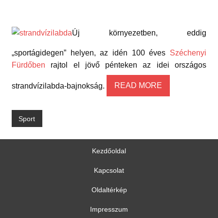
Új környezetben, eddig
„sportágidegen” helyen, az idén 100 éves
Széchenyi
Fürdőben
rajtol el jövő pénteken az idei országos
strandvízilabda-bajnokság.
READ MORE
Sport
Kezdőoldal
Kapcsolat
Oldaltérkép
Impresszum