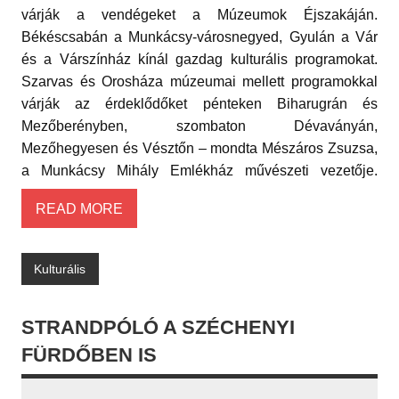
várják a vendégeket a Múzeumok Éjszakáján.
Békéscsabán a Munkácsy-városnegyed, Gyulán a Vár
és a Várszínház kínál gazdag kulturális programokat.
Szarvas és Orosháza múzeumai mellett programokkal
várják az érdeklődőket pénteken Biharugrán és
Mezőberényben, szombaton Dévaványán,
Mezőhegyesen és Vésztőn – mondta Mészáros Zsuzsa,
a Munkácsy Mihály Emlékház művészeti vezetője.
READ MORE
Kulturális
STRANDPÓLÓ A SZÉCHENYI
FÜRDŐBEN IS