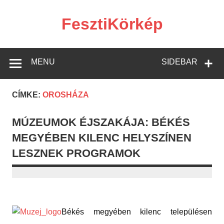
Skip
to
content
FesztiKörkép
MENU
SIDEBAR
CÍMKE:
OROSHÁZA
MÚZEUMOK ÉJSZAKÁJA: BÉKÉS
MEGYÉBEN KILENC HELYSZÍNEN
LESZNEK PROGRAMOK
Békés megyében kilenc településen