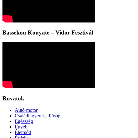
Bassekou Kouyate – Vidor Fesztivál
Rovatok
Autó-motor
Családi, gyerek, ifjúsági
Egészség
Egyéb
Életmód
Érdekes