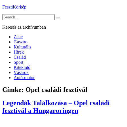
Skip
FesztiKörkép
to
Search
content
for:
Keresés az archívumban
Zene
Gasztro
Kulturális
Hírek
Család
Sport
Kitekintő
Vásárok
Autó-motor
Címke:
Opel családi fesztivál
Legendák Találkozása – Opel családi
fesztivál a Hungaroringen