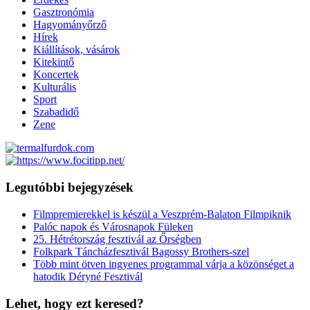
Gasztronómia
Hagyományőrző
Hírek
Kiállítások, vásárok
Kitekintő
Koncertek
Kulturális
Sport
Szabadidő
Zene
Legutóbbi bejegyzések
Filmpremierekkel is készül a Veszprém-Balaton Filmpiknik
Palóc napok és Városnapok Füleken
25. Hétrétország fesztivál az Őrségben
Folkpark Táncházfesztivál Bagossy Brothers-szel
Több mint ötven ingyenes programmal várja a közönséget a
hatodik Déryné Fesztivál
Lehet, hogy ezt keresed?