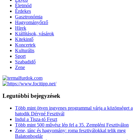
Életmód
Érdekes
Gasztronómia
Hagyományőrző
Hírek
Kiállítások, vásárok
Kitekintő
Koncertek
Kulturális
Sport
Szabadidő
Zene
Legutóbbi bejegyzések
Több mint ötven ingyenes programmal várja a közönséget a
hatodik Déryné Fesztivál
Indul a Tisza-tó Feszt
Több mint 500 művész lép fel a 35. Zempléni Fesztiválon
Zene, tánc és hagyomány: roma fesztiválokkal telik meg
Balatonboglár