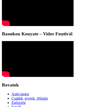
Bassekou Kouyate – Vidor Fesztivál
Rovatok
Autó-motor
Családi, gyerek, ifjúsági
Egészség
Egyéb