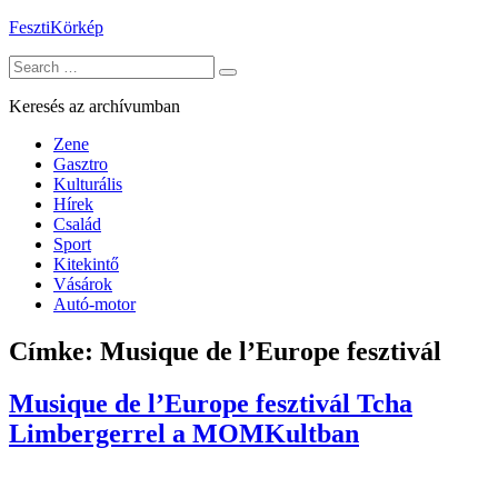
Skip
FesztiKörkép
to
Search
content
for:
Keresés az archívumban
Zene
Gasztro
Kulturális
Hírek
Család
Sport
Kitekintő
Vásárok
Autó-motor
Címke:
Musique de l’Europe fesztivál
Musique de l’Europe fesztivál Tcha
Limbergerrel a MOMKultban