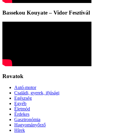
Bassekou Kouyate – Vidor Fesztivál
Rovatok
Autó-motor
Családi, gyerek, ifjúsági
Egészség
Egyéb
Életmód
Érdekes
Gasztronómia
Hagyományőrző
Hírek