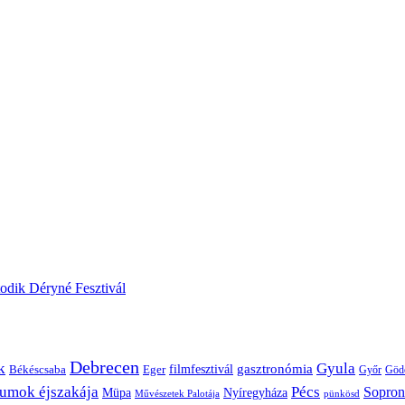
odik Déryné Fesztivál
Debrecen
k
Gyula
gasztronómia
filmfesztivál
Békéscsaba
Eger
Győr
Göd
umok éjszakája
Pécs
Sopron
Müpa
Nyíregyháza
pünkösd
Művészetek Palotája