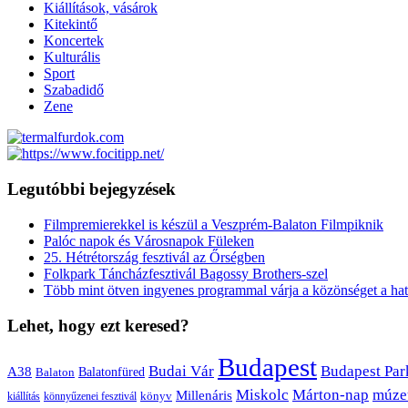
Kiállítások, vásárok
Kitekintő
Koncertek
Kulturális
Sport
Szabadidő
Zene
Legutóbbi bejegyzések
Filmpremierekkel is készül a Veszprém-Balaton Filmpiknik
Palóc napok és Városnapok Füleken
25. Hétrétország fesztivál az Őrségben
Folkpark Táncházfesztivál Bagossy Brothers-szel
Több mint ötven ingyenes programmal várja a közönséget a hat
Lehet, hogy ezt keresed?
Budapest
Budai Vár
Budapest Par
A38
Balaton
Balatonfüred
Miskolc
Márton-nap
múze
Millenáris
könyv
kiállítás
könnyűzenei fesztivál