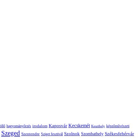
Kaposvár
Kecskemét
irodalom
hagyományőrzés
képzőművészeti
öllő
Keszthely
Szeged
Székesfehérvár
Szolnok
Szentendre
Szombathely
Sziget fesztivál