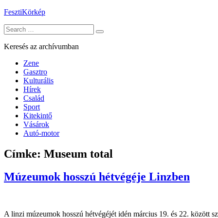
Skip
FesztiKörkép
to
Search
content
for:
Keresés az archívumban
Zene
Gasztro
Kulturális
Hírek
Család
Sport
Kitekintő
Vásárok
Autó-motor
Címke:
Museum total
Múzeumok hosszú hétvégéje Linzben
A linzi múzeumok hosszú hétvégéjét idén március 19. és 22. között s