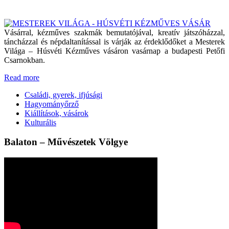
Vásárral, kézműves szakmák bemutatójával, kreatív játszóházzal,
táncházzal és népdaltanítással is várják az érdeklődőket a Mesterek
Világa – Húsvéti Kézműves vásáron vasárnap a budapesti Petőfi
Csarnokban.
Read more
Családi, gyerek, ifjúsági
Hagyományőrző
Kiállítások, vásárok
Kulturális
Balaton – Művészetek Völgye