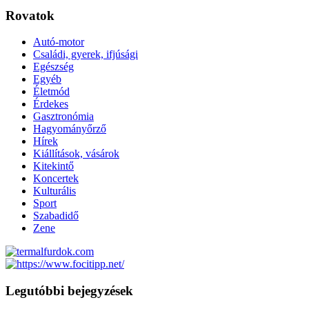
Rovatok
Autó-motor
Családi, gyerek, ifjúsági
Egészség
Egyéb
Életmód
Érdekes
Gasztronómia
Hagyományőrző
Hírek
Kiállítások, vásárok
Kitekintő
Koncertek
Kulturális
Sport
Szabadidő
Zene
Legutóbbi bejegyzések