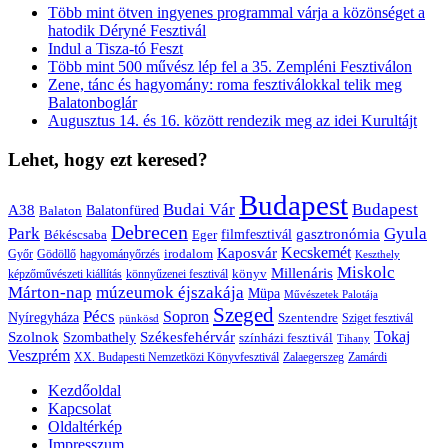
Több mint ötven ingyenes programmal várja a közönséget a
hatodik Déryné Fesztivál
Indul a Tisza-tó Feszt
Több mint 500 művész lép fel a 35. Zempléni Fesztiválon
Zene, tánc és hagyomány: roma fesztiválokkal telik meg
Balatonboglár
Augusztus 14. és 16. között rendezik meg az idei Kurultájt
Lehet, hogy ezt keresed?
Budapest
Budai Vár
Budapest
A38
Balaton
Balatonfüred
Debrecen
Park
Gyula
gasztronómia
filmfesztivál
Békéscsaba
Eger
Kaposvár
Kecskemét
irodalom
hagyományőrzés
Győr
Gödöllő
Keszthely
Miskolc
Millenáris
könyv
képzőművészeti kiállítás
könnyűzenei fesztivál
Márton-nap
múzeumok éjszakája
Müpa
Művészetek Palotája
Szeged
Pécs
Sopron
Nyíregyháza
Szentendre
Sziget fesztivál
pünkösd
Székesfehérvár
Tokaj
Szolnok
Szombathely
színházi fesztivál
Tihany
Veszprém
XX. Budapesti Nemzetközi Könyvfesztivál
Zalaegerszeg
Zamárdi
Kezdőoldal
Kapcsolat
Oldaltérkép
Impresszum