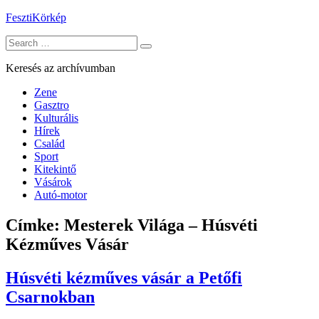
Skip
FesztiKörkép
to
Search
content
for:
Keresés az archívumban
Zene
Gasztro
Kulturális
Hírek
Család
Sport
Kitekintő
Vásárok
Autó-motor
Címke:
Mesterek Világa – Húsvéti
Kézműves Vásár
Húsvéti kézműves vásár a Petőfi
Csarnokban